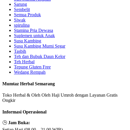
Sarung
Sembelit
Semua Produk
Siwak
spirulina
Stamina Pria Dewasa
Suplemen untuk Anak
Susu Kambing
Susu Kambing Murni Segar
Tasbih
Teh dan Bubuk Daun Kelor
Teh Herbal
Tepung Gluten Free
Wedang Rempah
Mumtaz Herbal Semarang
Toko Herbal & Oleh Oleh Haji Umroh dengan Layanan Gratis
Ongkir
Informasi Operasional
🕒
Jam Buka:
Setiap Hari (08.00 – 21.00 WIB)