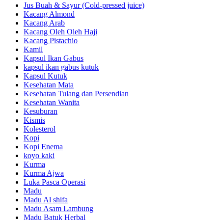
Jus Buah & Sayur (Cold-pressed juice)
Kacang Almond
Kacang Arab
Kacang Oleh Oleh Haji
Kacang Pistachio
Kamil
Kapsul Ikan Gabus
kapsul ikan gabus kutuk
Kapsul Kutuk
Kesehatan Mata
Kesehatan Tulang dan Persendian
Kesehatan Wanita
Kesuburan
Kismis
Kolesterol
Kopi
Kopi Enema
koyo kaki
Kurma
Kurma Ajwa
Luka Pasca Operasi
Madu
Madu Al shifa
Madu Asam Lambung
Madu Batuk Herbal