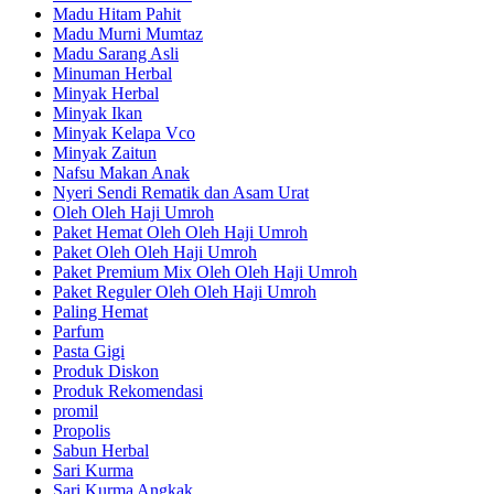
Madu Hitam Pahit
Madu Murni Mumtaz
Madu Sarang Asli
Minuman Herbal
Minyak Herbal
Minyak Ikan
Minyak Kelapa Vco
Minyak Zaitun
Nafsu Makan Anak
Nyeri Sendi Rematik dan Asam Urat
Oleh Oleh Haji Umroh
Paket Hemat Oleh Oleh Haji Umroh
Paket Oleh Oleh Haji Umroh
Paket Premium Mix Oleh Oleh Haji Umroh
Paket Reguler Oleh Oleh Haji Umroh
Paling Hemat
Parfum
Pasta Gigi
Produk Diskon
Produk Rekomendasi
promil
Propolis
Sabun Herbal
Sari Kurma
Sari Kurma Angkak