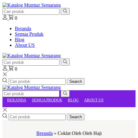
0
Beranda
Semua Produk
Blog
About US
0
Search
BERANDA
SEMUA PRODUK
BLOG
ABOUT US
Search
Beranda
»
Coklat Oleh Oleh Haji