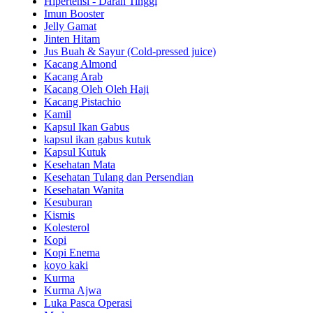
Hipertensi - Darah Tinggi
Imun Booster
Jelly Gamat
Jinten Hitam
Jus Buah & Sayur (Cold-pressed juice)
Kacang Almond
Kacang Arab
Kacang Oleh Oleh Haji
Kacang Pistachio
Kamil
Kapsul Ikan Gabus
kapsul ikan gabus kutuk
Kapsul Kutuk
Kesehatan Mata
Kesehatan Tulang dan Persendian
Kesehatan Wanita
Kesuburan
Kismis
Kolesterol
Kopi
Kopi Enema
koyo kaki
Kurma
Kurma Ajwa
Luka Pasca Operasi