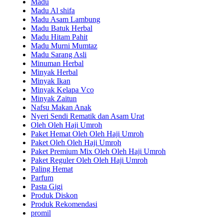
Madu
Madu Al shifa
Madu Asam Lambung
Madu Batuk Herbal
Madu Hitam Pahit
Madu Murni Mumtaz
Madu Sarang Asli
Minuman Herbal
Minyak Herbal
Minyak Ikan
Minyak Kelapa Vco
Minyak Zaitun
Nafsu Makan Anak
Nyeri Sendi Rematik dan Asam Urat
Oleh Oleh Haji Umroh
Paket Hemat Oleh Oleh Haji Umroh
Paket Oleh Oleh Haji Umroh
Paket Premium Mix Oleh Oleh Haji Umroh
Paket Reguler Oleh Oleh Haji Umroh
Paling Hemat
Parfum
Pasta Gigi
Produk Diskon
Produk Rekomendasi
promil