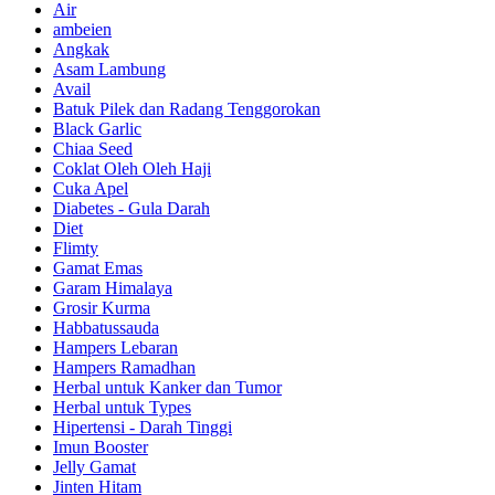
Air
ambeien
Angkak
Asam Lambung
Avail
Batuk Pilek dan Radang Tenggorokan
Black Garlic
Chiaa Seed
Coklat Oleh Oleh Haji
Cuka Apel
Diabetes - Gula Darah
Diet
Flimty
Gamat Emas
Garam Himalaya
Grosir Kurma
Habbatussauda
Hampers Lebaran
Hampers Ramadhan
Herbal untuk Kanker dan Tumor
Herbal untuk Types
Hipertensi - Darah Tinggi
Imun Booster
Jelly Gamat
Jinten Hitam