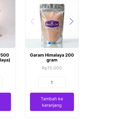
t 500
Garam Himalaya 200
laya)
gram
Rp
15.000
Kuantitas
Garam
Himalaya
Tambah ke
200
keranjang
gram