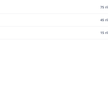
75 r
45 r
15 r