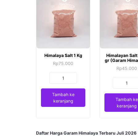
Himalaya Salt 1 Kg
Himalayan Sal
gr (Garam Hima
Rp
75.000
Rp
45.000
Kuantitas
Kuantitas
Himalaya
Himalayan
Salt
Tambah ke
Salt
1
Tambah ke
keranjang
500
Kg
keranjang
gr
(Garam
Himalaya)
Daftar Harga Garam Himalaya Terbaru Juli 2026