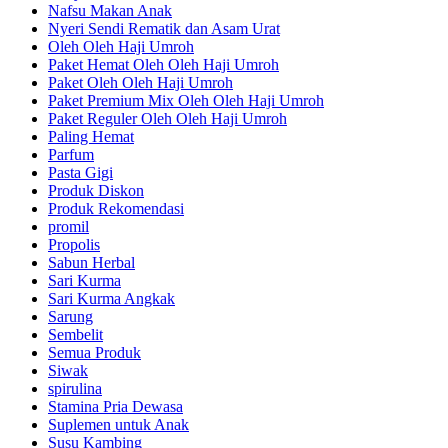
Nafsu Makan Anak
Nyeri Sendi Rematik dan Asam Urat
Oleh Oleh Haji Umroh
Paket Hemat Oleh Oleh Haji Umroh
Paket Oleh Oleh Haji Umroh
Paket Premium Mix Oleh Oleh Haji Umroh
Paket Reguler Oleh Oleh Haji Umroh
Paling Hemat
Parfum
Pasta Gigi
Produk Diskon
Produk Rekomendasi
promil
Propolis
Sabun Herbal
Sari Kurma
Sari Kurma Angkak
Sarung
Sembelit
Semua Produk
Siwak
spirulina
Stamina Pria Dewasa
Suplemen untuk Anak
Susu Kambing