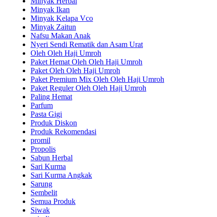
Minyak Herbal
Minyak Ikan
Minyak Kelapa Vco
Minyak Zaitun
Nafsu Makan Anak
Nyeri Sendi Rematik dan Asam Urat
Oleh Oleh Haji Umroh
Paket Hemat Oleh Oleh Haji Umroh
Paket Oleh Oleh Haji Umroh
Paket Premium Mix Oleh Oleh Haji Umroh
Paket Reguler Oleh Oleh Haji Umroh
Paling Hemat
Parfum
Pasta Gigi
Produk Diskon
Produk Rekomendasi
promil
Propolis
Sabun Herbal
Sari Kurma
Sari Kurma Angkak
Sarung
Sembelit
Semua Produk
Siwak