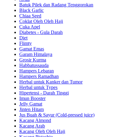
Batuk Pilek dan Radang Tenggorokan
Black Garlic
Chiaa Seed
Coklat Oleh Oleh Haji
Cuka Apel
Diabetes - Gula Darah
Diet
Flimty
Gamat Emas
Garam Himalaya
Grosir Kurma
Habbatussauda
Hampers Lebaran
Hampers Ramadhan
Herbal untuk Kanker dan Tumor
Herbal untuk Types
Hipertensi - Darah Tinggi
Imun Booster
Jelly Gamat
Jinten Hitam
Jus Buah & Sayur (Cold-pressed juice)
Kacang Almond
Kacang Arab
Kacang Oleh Oleh Haji
Kacang Pistachio