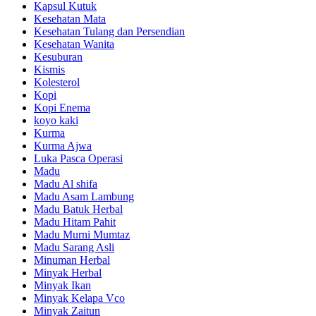
Kapsul Kutuk
Kesehatan Mata
Kesehatan Tulang dan Persendian
Kesehatan Wanita
Kesuburan
Kismis
Kolesterol
Kopi
Kopi Enema
koyo kaki
Kurma
Kurma Ajwa
Luka Pasca Operasi
Madu
Madu Al shifa
Madu Asam Lambung
Madu Batuk Herbal
Madu Hitam Pahit
Madu Murni Mumtaz
Madu Sarang Asli
Minuman Herbal
Minyak Herbal
Minyak Ikan
Minyak Kelapa Vco
Minyak Zaitun