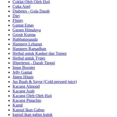
Coklat Oleh Oleh Haji
Cuka Apel
Diabetes - Gula Darah
Diet
Flimty
Gamat Emas
Garam Himalaya
Grosir Kurma
Habbatussauda
Hampers Lebaran
Hampers Ramadhan
Herbal untuk Kanker dan Tumor
Herbal untuk Types
Hipertensi - Darah Tinggi
Imun Booster
Jelly Gamat
Jinten Hitam
Jus Buah & Sayur (Cold-pressed juice)
Kacang Almond
Kacang Arab
Kacang Oleh Oleh Haji
Kacang Pistachio
Kamil
Kapsul Ikan Gabus
kapsul ikan gabus kutuk