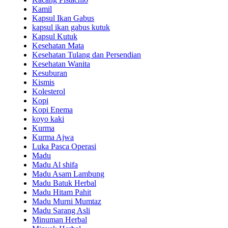
Kamil
Kapsul Ikan Gabus
kapsul ikan gabus kutuk
Kapsul Kutuk
Kesehatan Mata
Kesehatan Tulang dan Persendian
Kesehatan Wanita
Kesuburan
Kismis
Kolesterol
Kopi
Kopi Enema
koyo kaki
Kurma
Kurma Ajwa
Luka Pasca Operasi
Madu
Madu Al shifa
Madu Asam Lambung
Madu Batuk Herbal
Madu Hitam Pahit
Madu Murni Mumtaz
Madu Sarang Asli
Minuman Herbal