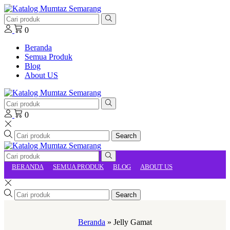
0
Beranda
Semua Produk
Blog
About US
0
Search
BERANDA
SEMUA PRODUK
BLOG
ABOUT US
Search
Beranda
»
Jelly Gamat