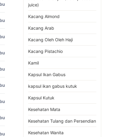
ibu
juice)
Kacang Almond
ibu
Kacang Arab
ibu
Kacang Oleh Oleh Haji
Kacang Pistachio
ibu
Kamil
ibu
Kapsul Ikan Gabus
ibu
kapsul ikan gabus kutuk
Kapsul Kutuk
ibu
Kesehatan Mata
ibu
Kesehatan Tulang dan Persendian
Kesehatan Wanita
ibu