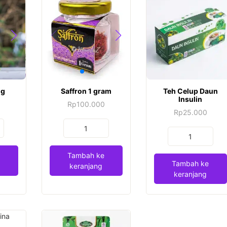
ng
Saffron 1 gram
Teh Celup Daun
Insulin
Rp
100.000
Rp
25.000
Kuantitas
Kuantitas
Saffron
Teh
1
Tambah ke
Celup
gram
Tambah ke
keranjang
Daun
keranjang
Insulin