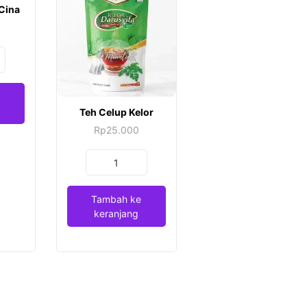
 Cina
Teh Celup Kelor
Rp
25.000
Kuantitas
Teh
Celup
Tambah ke
Kelor
keranjang