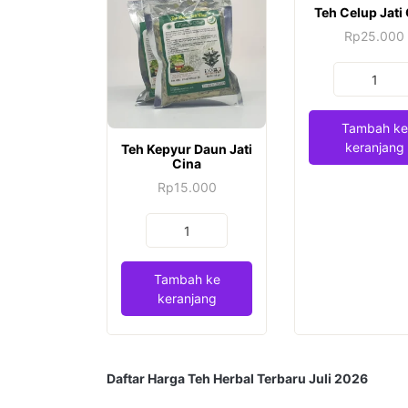
Teh Celup Jati
Rp
25.000
Kuantitas
Teh
Celup
Tambah ke
Jati
keranjang
Teh Kepyur Daun Jati
Cina
Cina
Rp
15.000
Kuantitas
Teh
Kepyur
Tambah ke
Daun
keranjang
Jati
Cina
Daftar Harga Teh Herbal Terbaru Juli 2026