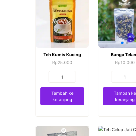
Teh Kumis Kucing
Bunga Tela
Rp
25.000
Rp
10.000
Kuantitas
Kuantitas
Teh
Bunga
Kumis
Telang
Tambah ke
Tambah ke
Kucing
keranjang
keranjang