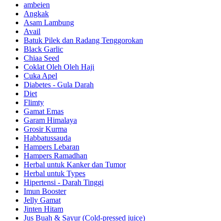
ambeien
Angkak
Asam Lambung
Avail
Batuk Pilek dan Radang Tenggorokan
Black Garlic
Chiaa Seed
Coklat Oleh Oleh Haji
Cuka Apel
Diabetes - Gula Darah
Diet
Flimty
Gamat Emas
Garam Himalaya
Grosir Kurma
Habbatussauda
Hampers Lebaran
Hampers Ramadhan
Herbal untuk Kanker dan Tumor
Herbal untuk Types
Hipertensi - Darah Tinggi
Imun Booster
Jelly Gamat
Jinten Hitam
Jus Buah & Sayur (Cold-pressed juice)