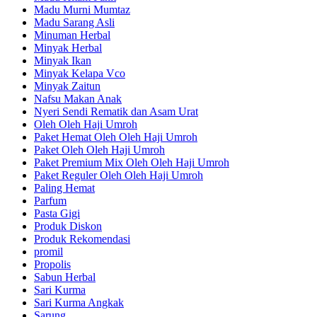
Madu Murni Mumtaz
Madu Sarang Asli
Minuman Herbal
Minyak Herbal
Minyak Ikan
Minyak Kelapa Vco
Minyak Zaitun
Nafsu Makan Anak
Nyeri Sendi Rematik dan Asam Urat
Oleh Oleh Haji Umroh
Paket Hemat Oleh Oleh Haji Umroh
Paket Oleh Oleh Haji Umroh
Paket Premium Mix Oleh Oleh Haji Umroh
Paket Reguler Oleh Oleh Haji Umroh
Paling Hemat
Parfum
Pasta Gigi
Produk Diskon
Produk Rekomendasi
promil
Propolis
Sabun Herbal
Sari Kurma
Sari Kurma Angkak
Sarung