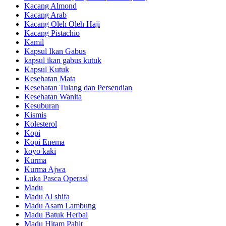
Kacang Almond
Kacang Arab
Kacang Oleh Oleh Haji
Kacang Pistachio
Kamil
Kapsul Ikan Gabus
kapsul ikan gabus kutuk
Kapsul Kutuk
Kesehatan Mata
Kesehatan Tulang dan Persendian
Kesehatan Wanita
Kesuburan
Kismis
Kolesterol
Kopi
Kopi Enema
koyo kaki
Kurma
Kurma Ajwa
Luka Pasca Operasi
Madu
Madu Al shifa
Madu Asam Lambung
Madu Batuk Herbal
Madu Hitam Pahit