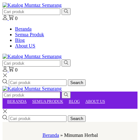
0
Beranda
Semua Produk
Blog
About US
0
Search
BERANDA
SEMUA PRODUK
BLOG
ABOUT US
Search
Beranda
»
Minuman Herbal