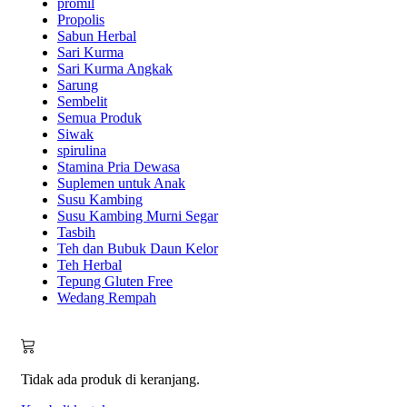
promil
Propolis
Sabun Herbal
Sari Kurma
Sari Kurma Angkak
Sarung
Sembelit
Semua Produk
Siwak
spirulina
Stamina Pria Dewasa
Suplemen untuk Anak
Susu Kambing
Susu Kambing Murni Segar
Tasbih
Teh dan Bubuk Daun Kelor
Teh Herbal
Tepung Gluten Free
Wedang Rempah
Tidak ada produk di keranjang.