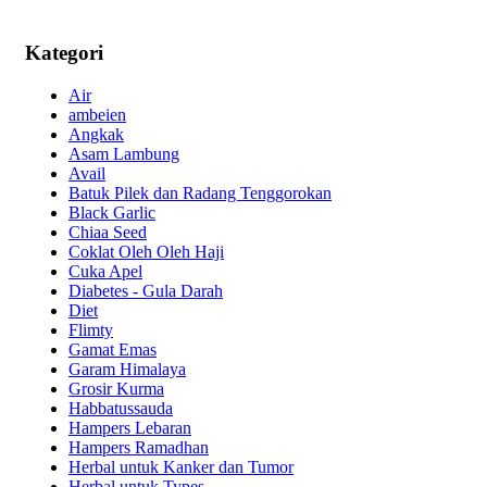
Kategori
Air
ambeien
Angkak
Asam Lambung
Avail
Batuk Pilek dan Radang Tenggorokan
Black Garlic
Chiaa Seed
Coklat Oleh Oleh Haji
Cuka Apel
Diabetes - Gula Darah
Diet
Flimty
Gamat Emas
Garam Himalaya
Grosir Kurma
Habbatussauda
Hampers Lebaran
Hampers Ramadhan
Herbal untuk Kanker dan Tumor
Herbal untuk Types