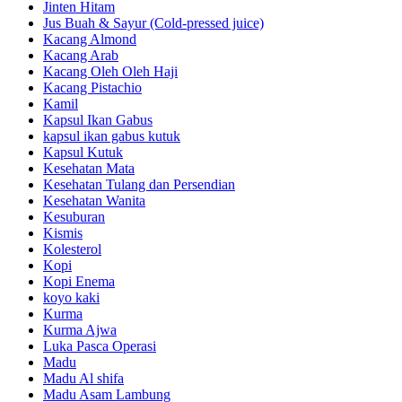
Jinten Hitam
Jus Buah & Sayur (Cold-pressed juice)
Kacang Almond
Kacang Arab
Kacang Oleh Oleh Haji
Kacang Pistachio
Kamil
Kapsul Ikan Gabus
kapsul ikan gabus kutuk
Kapsul Kutuk
Kesehatan Mata
Kesehatan Tulang dan Persendian
Kesehatan Wanita
Kesuburan
Kismis
Kolesterol
Kopi
Kopi Enema
koyo kaki
Kurma
Kurma Ajwa
Luka Pasca Operasi
Madu
Madu Al shifa
Madu Asam Lambung