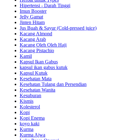
Hipertensi - Darah Tinggi
Imun Booster
Jelly Gamat
Jinten Hitam
Jus Buah & Sayur (Cold-pressed juice)
Kacang Almond
Kacang Arab
Kacang Oleh Oleh Haji
Kacang Pistachio
Kamil
Kapsul Ikan Gabus
kapsul ikan gabus kutuk
Kapsul Kutuk
Kesehatan Mata
Kesehatan Tulang dan Persendian
Kesehatan Wanita
Kesuburan
Kismis
Kolesterol
Kopi
Kopi Enema
koyo kaki
Kurma
Kurma Ajwa