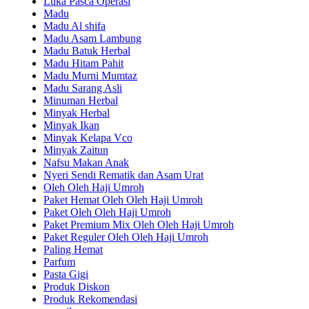
Luka Pasca Operasi
Madu
Madu Al shifa
Madu Asam Lambung
Madu Batuk Herbal
Madu Hitam Pahit
Madu Murni Mumtaz
Madu Sarang Asli
Minuman Herbal
Minyak Herbal
Minyak Ikan
Minyak Kelapa Vco
Minyak Zaitun
Nafsu Makan Anak
Nyeri Sendi Rematik dan Asam Urat
Oleh Oleh Haji Umroh
Paket Hemat Oleh Oleh Haji Umroh
Paket Oleh Oleh Haji Umroh
Paket Premium Mix Oleh Oleh Haji Umroh
Paket Reguler Oleh Oleh Haji Umroh
Paling Hemat
Parfum
Pasta Gigi
Produk Diskon
Produk Rekomendasi