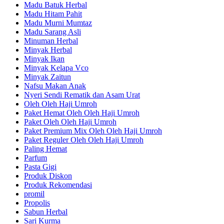
Madu Batuk Herbal
Madu Hitam Pahit
Madu Murni Mumtaz
Madu Sarang Asli
Minuman Herbal
Minyak Herbal
Minyak Ikan
Minyak Kelapa Vco
Minyak Zaitun
Nafsu Makan Anak
Nyeri Sendi Rematik dan Asam Urat
Oleh Oleh Haji Umroh
Paket Hemat Oleh Oleh Haji Umroh
Paket Oleh Oleh Haji Umroh
Paket Premium Mix Oleh Oleh Haji Umroh
Paket Reguler Oleh Oleh Haji Umroh
Paling Hemat
Parfum
Pasta Gigi
Produk Diskon
Produk Rekomendasi
promil
Propolis
Sabun Herbal
Sari Kurma