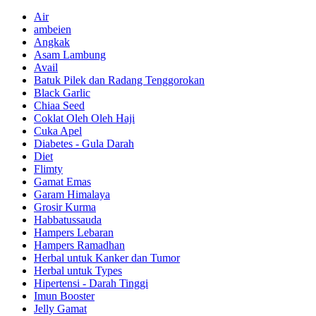
Air
ambeien
Angkak
Asam Lambung
Avail
Batuk Pilek dan Radang Tenggorokan
Black Garlic
Chiaa Seed
Coklat Oleh Oleh Haji
Cuka Apel
Diabetes - Gula Darah
Diet
Flimty
Gamat Emas
Garam Himalaya
Grosir Kurma
Habbatussauda
Hampers Lebaran
Hampers Ramadhan
Herbal untuk Kanker dan Tumor
Herbal untuk Types
Hipertensi - Darah Tinggi
Imun Booster
Jelly Gamat