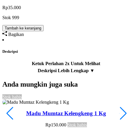
Rp
35.000
Stok 999
Tambah ke keranjang
Bagikan
Deskripsi
Anda mungkin juga suka
Stok habis
S
Madu Mumtaz Kelengkeng 1 Kg
Rp
150.000
Stok habis