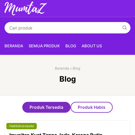
BERANDA
SEMUA PRODUK
BLOG
ABOUT US
Beranda
»
Blog
Blog
Produk Tersedia
Produk Habis
Habbatussauda