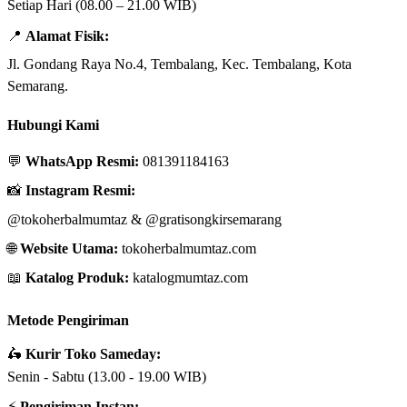
Setiap Hari (08.00 – 21.00 WIB)
📍
Alamat Fisik:
Jl. Gondang Raya No.4, Tembalang, Kec. Tembalang, Kota
Semarang.
Hubungi Kami
💬
WhatsApp Resmi:
081391184163
📸
Instagram Resmi:
@tokoherbalmumtaz
&
@gratisongkirsemarang
🌐
Website Utama:
tokoherbalmumtaz.com
📖
Katalog Produk:
katalogmumtaz.com
Metode Pengiriman
🛵
Kurir Toko Sameday:
Senin - Sabtu (13.00 - 19.00 WIB)
⚡
Pengiriman Instan: