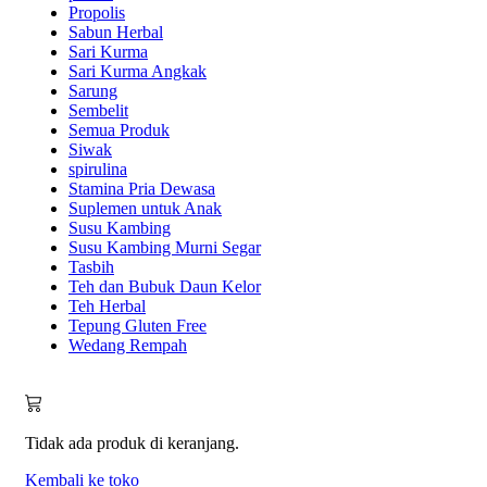
Propolis
Sabun Herbal
Sari Kurma
Sari Kurma Angkak
Sarung
Sembelit
Semua Produk
Siwak
spirulina
Stamina Pria Dewasa
Suplemen untuk Anak
Susu Kambing
Susu Kambing Murni Segar
Tasbih
Teh dan Bubuk Daun Kelor
Teh Herbal
Tepung Gluten Free
Wedang Rempah
Tidak ada produk di keranjang.
Kembali ke toko