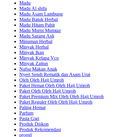
Madu
Madu Al shifa
Madu Asam Lambung
Madu Batuk Herbal
Madu Hitam Pahit
Madu Murni Mumtaz
Madu Sarang Asli
Minuman Herbal
Minyak Herbal
Minyak Ikan
Minyak Kelapa Vco
Minyak Zaitun
Nafsu Makan Anak
Nyeri Sendi Rematik dan Asam Urat
Oleh Oleh Haji Umroh
Paket Hemat Oleh Oleh Haji Umroh
Paket Oleh Oleh Haji Umroh
Paket Premium Mix Oleh Oleh Haji Umroh
Paket Reguler Oleh Oleh Haji Umroh
Paling Hemat
Parfum
Pasta Gigi
Produk Diskon
Produk Rekomendasi
promil