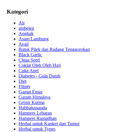
Kategori
Air
ambeien
Angkak
Asam Lambung
Avail
Batuk Pilek dan Radang Tenggorokan
Black Garlic
Chiaa Seed
Coklat Oleh Oleh Haji
Cuka Apel
Diabetes - Gula Darah
Diet
Flimty
Gamat Emas
Garam Himalaya
Grosir Kurma
Habbatussauda
Hampers Lebaran
Hampers Ramadhan
Herbal untuk Kanker dan Tumor
Herbal untuk Types