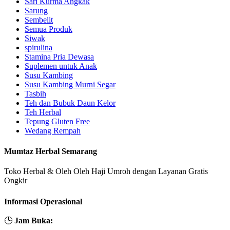
Sari Kurma Angkak
Sarung
Sembelit
Semua Produk
Siwak
spirulina
Stamina Pria Dewasa
Suplemen untuk Anak
Susu Kambing
Susu Kambing Murni Segar
Tasbih
Teh dan Bubuk Daun Kelor
Teh Herbal
Tepung Gluten Free
Wedang Rempah
Mumtaz Herbal Semarang
Toko Herbal & Oleh Oleh Haji Umroh dengan Layanan Gratis
Ongkir
Informasi Operasional
🕒
Jam Buka: