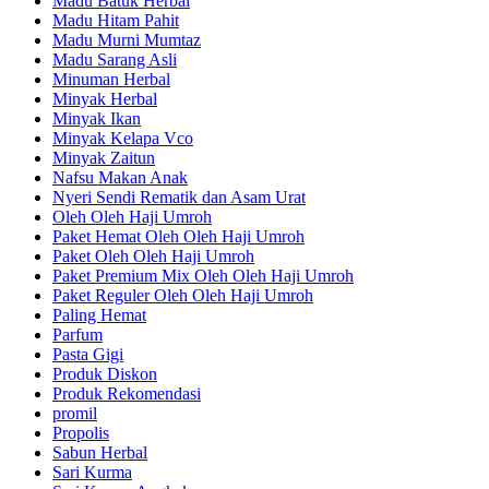
Madu Batuk Herbal
Madu Hitam Pahit
Madu Murni Mumtaz
Madu Sarang Asli
Minuman Herbal
Minyak Herbal
Minyak Ikan
Minyak Kelapa Vco
Minyak Zaitun
Nafsu Makan Anak
Nyeri Sendi Rematik dan Asam Urat
Oleh Oleh Haji Umroh
Paket Hemat Oleh Oleh Haji Umroh
Paket Oleh Oleh Haji Umroh
Paket Premium Mix Oleh Oleh Haji Umroh
Paket Reguler Oleh Oleh Haji Umroh
Paling Hemat
Parfum
Pasta Gigi
Produk Diskon
Produk Rekomendasi
promil
Propolis
Sabun Herbal
Sari Kurma