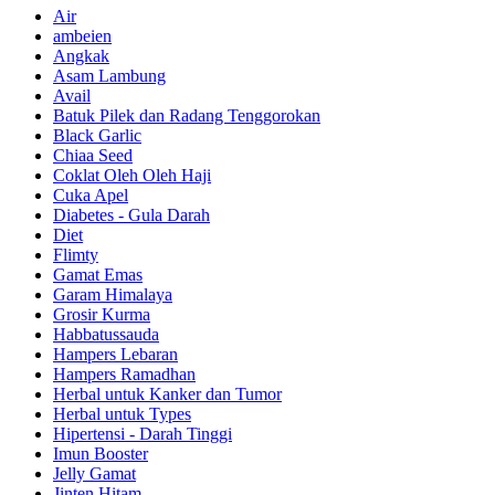
Air
ambeien
Angkak
Asam Lambung
Avail
Batuk Pilek dan Radang Tenggorokan
Black Garlic
Chiaa Seed
Coklat Oleh Oleh Haji
Cuka Apel
Diabetes - Gula Darah
Diet
Flimty
Gamat Emas
Garam Himalaya
Grosir Kurma
Habbatussauda
Hampers Lebaran
Hampers Ramadhan
Herbal untuk Kanker dan Tumor
Herbal untuk Types
Hipertensi - Darah Tinggi
Imun Booster
Jelly Gamat
Jinten Hitam