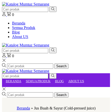
0
Beranda
Semua Produk
Blog
About US
0
Search
BERANDA
SEMUA PRODUK
BLOG
ABOUT US
Search
Beranda
»
Jus Buah & Sayur (Cold-pressed juice)