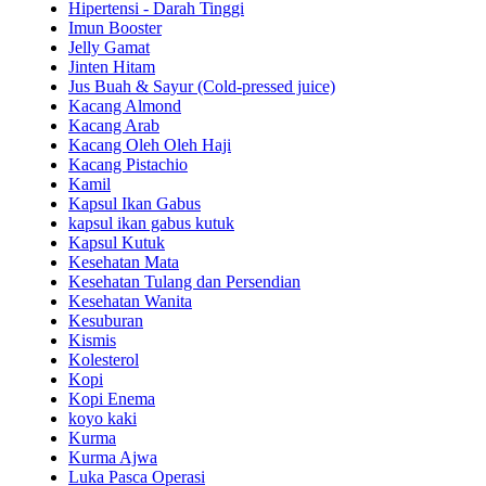
Hipertensi - Darah Tinggi
Imun Booster
Jelly Gamat
Jinten Hitam
Jus Buah & Sayur (Cold-pressed juice)
Kacang Almond
Kacang Arab
Kacang Oleh Oleh Haji
Kacang Pistachio
Kamil
Kapsul Ikan Gabus
kapsul ikan gabus kutuk
Kapsul Kutuk
Kesehatan Mata
Kesehatan Tulang dan Persendian
Kesehatan Wanita
Kesuburan
Kismis
Kolesterol
Kopi
Kopi Enema
koyo kaki
Kurma
Kurma Ajwa
Luka Pasca Operasi