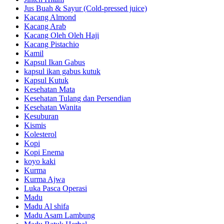
Jus Buah & Sayur (Cold-pressed juice)
Kacang Almond
Kacang Arab
Kacang Oleh Oleh Haji
Kacang Pistachio
Kamil
Kapsul Ikan Gabus
kapsul ikan gabus kutuk
Kapsul Kutuk
Kesehatan Mata
Kesehatan Tulang dan Persendian
Kesehatan Wanita
Kesuburan
Kismis
Kolesterol
Kopi
Kopi Enema
koyo kaki
Kurma
Kurma Ajwa
Luka Pasca Operasi
Madu
Madu Al shifa
Madu Asam Lambung