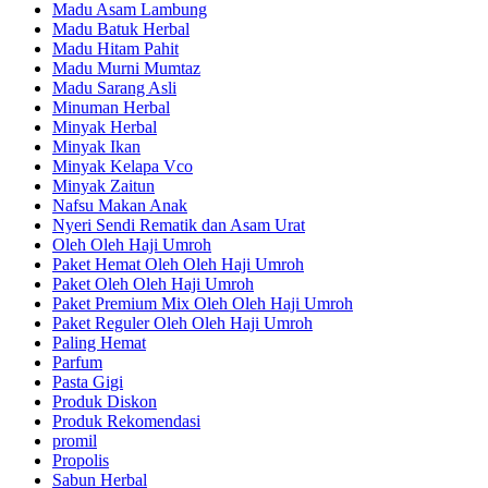
Madu Asam Lambung
Madu Batuk Herbal
Madu Hitam Pahit
Madu Murni Mumtaz
Madu Sarang Asli
Minuman Herbal
Minyak Herbal
Minyak Ikan
Minyak Kelapa Vco
Minyak Zaitun
Nafsu Makan Anak
Nyeri Sendi Rematik dan Asam Urat
Oleh Oleh Haji Umroh
Paket Hemat Oleh Oleh Haji Umroh
Paket Oleh Oleh Haji Umroh
Paket Premium Mix Oleh Oleh Haji Umroh
Paket Reguler Oleh Oleh Haji Umroh
Paling Hemat
Parfum
Pasta Gigi
Produk Diskon
Produk Rekomendasi
promil
Propolis
Sabun Herbal