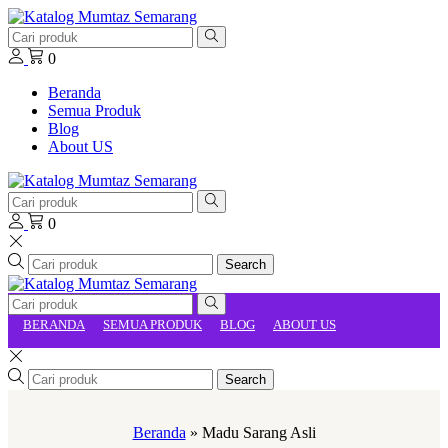
0
Beranda
Semua Produk
Blog
About US
0
Search
BERANDA
SEMUA PRODUK
BLOG
ABOUT US
Search
Beranda
»
Madu Sarang Asli