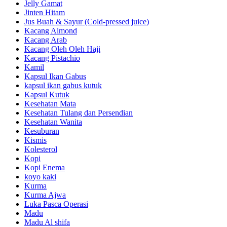
Jelly Gamat
Jinten Hitam
Jus Buah & Sayur (Cold-pressed juice)
Kacang Almond
Kacang Arab
Kacang Oleh Oleh Haji
Kacang Pistachio
Kamil
Kapsul Ikan Gabus
kapsul ikan gabus kutuk
Kapsul Kutuk
Kesehatan Mata
Kesehatan Tulang dan Persendian
Kesehatan Wanita
Kesuburan
Kismis
Kolesterol
Kopi
Kopi Enema
koyo kaki
Kurma
Kurma Ajwa
Luka Pasca Operasi
Madu
Madu Al shifa