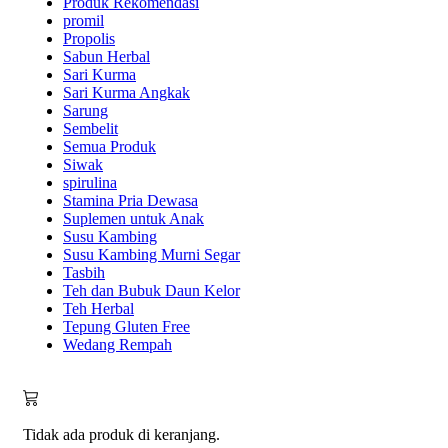
Produk Rekomendasi
promil
Propolis
Sabun Herbal
Sari Kurma
Sari Kurma Angkak
Sarung
Sembelit
Semua Produk
Siwak
spirulina
Stamina Pria Dewasa
Suplemen untuk Anak
Susu Kambing
Susu Kambing Murni Segar
Tasbih
Teh dan Bubuk Daun Kelor
Teh Herbal
Tepung Gluten Free
Wedang Rempah
Tidak ada produk di keranjang.