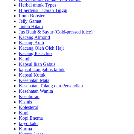
Herbal untuk Types
Hipertensi - Darah Tinggi
Imun Booster
Jelly Gamat
Jinten Hitam
Jus Buah & Sayur (Cold-pressed juice)
Kacang Almond
Kacang Arab
Kacang Oleh Oleh Haji
Kacang Pistachio
Kamil
Kapsul Ikan Gabus
kapsul ikan gabus kutuk
Kapsul Kutuk
Kesehatan Mata
Kesehatan Tulang dan Persendian
Kesehatan Wanita
Kesuburan
Kismis
Kolesterol
Kopi
Kopi Enema
koyo kaki
Kurma