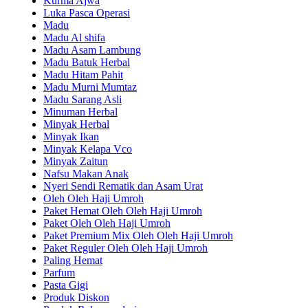
Kurma Ajwa
Luka Pasca Operasi
Madu
Madu Al shifa
Madu Asam Lambung
Madu Batuk Herbal
Madu Hitam Pahit
Madu Murni Mumtaz
Madu Sarang Asli
Minuman Herbal
Minyak Herbal
Minyak Ikan
Minyak Kelapa Vco
Minyak Zaitun
Nafsu Makan Anak
Nyeri Sendi Rematik dan Asam Urat
Oleh Oleh Haji Umroh
Paket Hemat Oleh Oleh Haji Umroh
Paket Oleh Oleh Haji Umroh
Paket Premium Mix Oleh Oleh Haji Umroh
Paket Reguler Oleh Oleh Haji Umroh
Paling Hemat
Parfum
Pasta Gigi
Produk Diskon