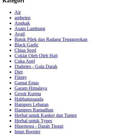
Kategori
Air
ambeien
Angkak
Asam Lambung
Avail
Batuk Pilek dan Radang Tenggorokan
Black Garlic
Chiaa Seed
Coklat Oleh Oleh Haji
Cuka Apel
Diabetes - Gula Darah
Diet
Flimty
Gamat Emas
Garam Himalaya
Grosir Kurma
Habbatussauda
Hampers Lebaran
Hampers Ramadhan
Herbal untuk Kanker dan Tumor
Herbal untuk Types
Hipertensi - Darah Tinggi
Imun Booster