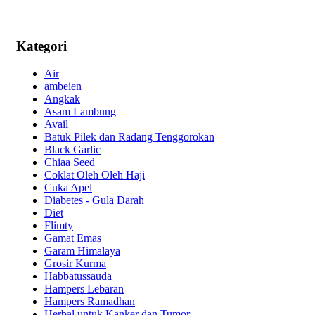
Kategori
Air
ambeien
Angkak
Asam Lambung
Avail
Batuk Pilek dan Radang Tenggorokan
Black Garlic
Chiaa Seed
Coklat Oleh Oleh Haji
Cuka Apel
Diabetes - Gula Darah
Diet
Flimty
Gamat Emas
Garam Himalaya
Grosir Kurma
Habbatussauda
Hampers Lebaran
Hampers Ramadhan
Herbal untuk Kanker dan Tumor