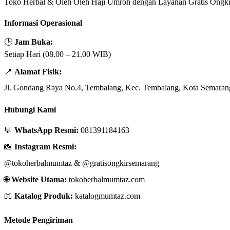
Toko Herbal & Oleh Oleh Haji Umroh dengan Layanan Gratis Ongki
Informasi Operasional
🕒
Jam Buka:
Setiap Hari (08.00 – 21.00 WIB)
📍
Alamat Fisik:
Jl. Gondang Raya No.4, Tembalang, Kec. Tembalang, Kota Semaran
Hubungi Kami
💬
WhatsApp Resmi:
081391184163
📸
Instagram Resmi:
@tokoherbalmumtaz
&
@gratisongkirsemarang
🌐
Website Utama:
tokoherbalmumtaz.com
📖
Katalog Produk:
katalogmumtaz.com
Metode Pengiriman