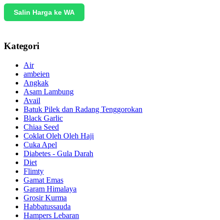
Salin Harga ke WA
Kategori
Air
ambeien
Angkak
Asam Lambung
Avail
Batuk Pilek dan Radang Tenggorokan
Black Garlic
Chiaa Seed
Coklat Oleh Oleh Haji
Cuka Apel
Diabetes - Gula Darah
Diet
Flimty
Gamat Emas
Garam Himalaya
Grosir Kurma
Habbatussauda
Hampers Lebaran