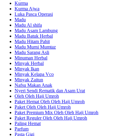
Kurma
Kurma Ajwa
Luka Pasca Operasi
Madu
Madu Al shifa
Madu Asam Lambung
Madu Batuk Herbal
Madu Hitam Pahit
Madu Murni Mumtaz
Madu Sarang Asli
Minuman Herbal
Minyak Herbal
Minyak Ikan
Minyak Kelapa Vco
Minyak Zaitun
Nafsu Makan Anak
Nyeri Sendi Rematik dan Asam Urat
Oleh Oleh Haji Umroh
Paket Hemat Oleh Oleh Haji Umroh
Paket Oleh Oleh Haji Umroh
Paket Premium Mix Oleh Oleh Haji Umroh
Paket Reguler Oleh Oleh Haji Umroh
Paling Hemat
Parfum
Pasta Gigi