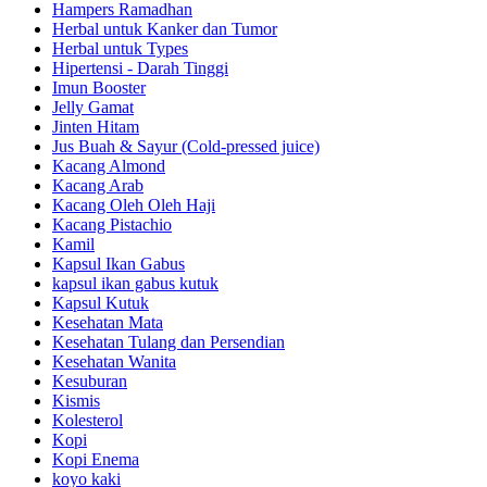
Hampers Ramadhan
Herbal untuk Kanker dan Tumor
Herbal untuk Types
Hipertensi - Darah Tinggi
Imun Booster
Jelly Gamat
Jinten Hitam
Jus Buah & Sayur (Cold-pressed juice)
Kacang Almond
Kacang Arab
Kacang Oleh Oleh Haji
Kacang Pistachio
Kamil
Kapsul Ikan Gabus
kapsul ikan gabus kutuk
Kapsul Kutuk
Kesehatan Mata
Kesehatan Tulang dan Persendian
Kesehatan Wanita
Kesuburan
Kismis
Kolesterol
Kopi
Kopi Enema
koyo kaki