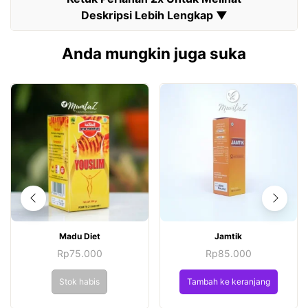
Anda mungkin juga suka
Madu Diet
Jamtik
Rp
75.000
Rp
85.000
Stok habis
Tambah ke keranjang