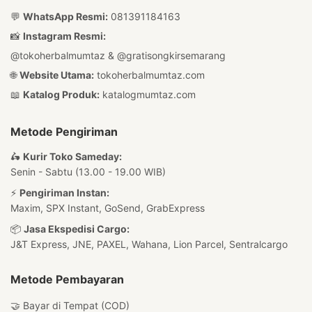
💬
WhatsApp Resmi:
081391184163
📸
Instagram Resmi:
@tokoherbalmumtaz
&
@gratisongkirsemarang
🌐
Website Utama:
tokoherbalmumtaz.com
📖
Katalog Produk:
katalogmumtaz.com
Metode Pengiriman
🛵
Kurir Toko Sameday:
Senin - Sabtu (13.00 - 19.00 WIB)
⚡
Pengiriman Instan:
Maxim, SPX Instant, GoSend, GrabExpress
📦
Jasa Ekspedisi Cargo:
J&T Express, JNE, PAXEL, Wahana, Lion Parcel, Sentralcargo
Metode Pembayaran
🤝 Bayar di Tempat (COD)