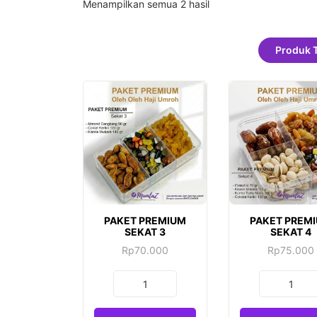
Menampilkan semua 2 hasil
Produk 
PAKET PREMIUM
PAKET PREM
SEKAT 3
SEKAT 4
Rp
70.000
Rp
75.000
Kuantitas
Kuantitas
PAKET
PAKET
PREMIUM
PREMIUM