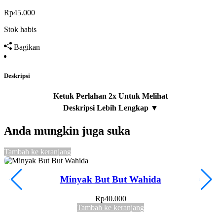
Rp
45.000
Stok habis
Bagikan
Deskripsi
Anda mungkin juga suka
Tambah ke keranjang
T
Minyak But But Wahida
Rp
40.000
Tambah ke keranjang