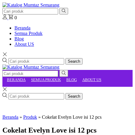
0
Beranda
Semua Produk
Blog
About US
Search
BERANDA
SEMUA PRODUK
BLOG
ABOUT US
Search
Beranda
»
Produk
»
Cokelat Evelyn Love isi 12 pcs
Cokelat Evelyn Love isi 12 pcs