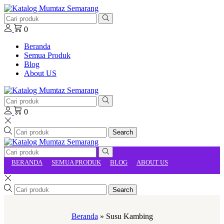
0
Beranda
Semua Produk
Blog
About US
0
Search
BERANDA
SEMUA PRODUK
BLOG
ABOUT US
Search
Beranda
»
Susu Kambing