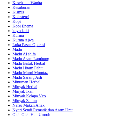
Kesehatan Wanita
Kesuburan
Kismis
Kolesterol
Kopi
Kopi Enema
koyo kaki
Kurma
Kurma Ajwa
Luka Pasca Operasi
Madu
Madu Al shifa
Madu Asam Lambung
Madu Batuk Herbal
Madu Hitam Pahit
Madu Murni Mumtaz
Madu Sarang Asli
Minuman Herbal
Minyak Herbal
Minyak Ikan
Minyak Kelapa Vco
Minyak Zaitun
Nafsu Makan Anak
Nyeri Sendi Rematik dan Asam Urat
Oleh Oleh Haji Umroh