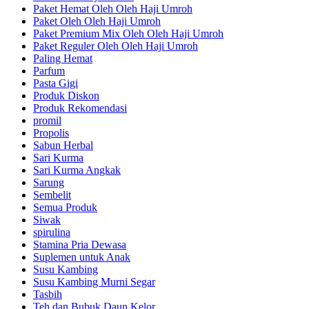
Paket Hemat Oleh Oleh Haji Umroh
Paket Oleh Oleh Haji Umroh
Paket Premium Mix Oleh Oleh Haji Umroh
Paket Reguler Oleh Oleh Haji Umroh
Paling Hemat
Parfum
Pasta Gigi
Produk Diskon
Produk Rekomendasi
promil
Propolis
Sabun Herbal
Sari Kurma
Sari Kurma Angkak
Sarung
Sembelit
Semua Produk
Siwak
spirulina
Stamina Pria Dewasa
Suplemen untuk Anak
Susu Kambing
Susu Kambing Murni Segar
Tasbih
Teh dan Bubuk Daun Kelor