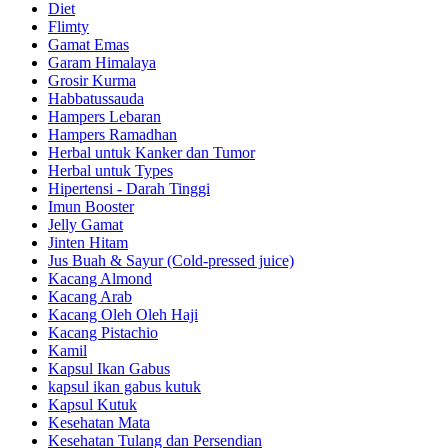
Diet
Flimty
Gamat Emas
Garam Himalaya
Grosir Kurma
Habbatussauda
Hampers Lebaran
Hampers Ramadhan
Herbal untuk Kanker dan Tumor
Herbal untuk Types
Hipertensi - Darah Tinggi
Imun Booster
Jelly Gamat
Jinten Hitam
Jus Buah & Sayur (Cold-pressed juice)
Kacang Almond
Kacang Arab
Kacang Oleh Oleh Haji
Kacang Pistachio
Kamil
Kapsul Ikan Gabus
kapsul ikan gabus kutuk
Kapsul Kutuk
Kesehatan Mata
Kesehatan Tulang dan Persendian