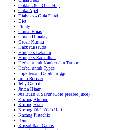
Chiaa Seed
Coklat Oleh Oleh Haji
Cuka Apel
Diabetes - Gula Darah
Diet
Flimty
Gamat Emas
Garam Himalaya
Grosir Kurma
Habbatussauda
Hampers Lebaran
Hampers Ramadhan
Herbal untuk Kanker dan Tumor
Herbal untuk Types
Hipertensi - Darah Tinggi
Imun Booster
Jelly Gamat
Jinten Hitam
Jus Buah & Sayur (Cold-pressed juice)
Kacang Almond
Kacang Arab
Kacang Oleh Oleh Haji
Kacang Pistachio
Kamil
Kapsul Ikan Gabus