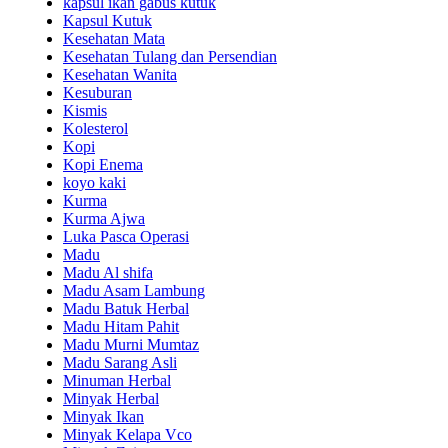
kapsul ikan gabus kutuk
Kapsul Kutuk
Kesehatan Mata
Kesehatan Tulang dan Persendian
Kesehatan Wanita
Kesuburan
Kismis
Kolesterol
Kopi
Kopi Enema
koyo kaki
Kurma
Kurma Ajwa
Luka Pasca Operasi
Madu
Madu Al shifa
Madu Asam Lambung
Madu Batuk Herbal
Madu Hitam Pahit
Madu Murni Mumtaz
Madu Sarang Asli
Minuman Herbal
Minyak Herbal
Minyak Ikan
Minyak Kelapa Vco