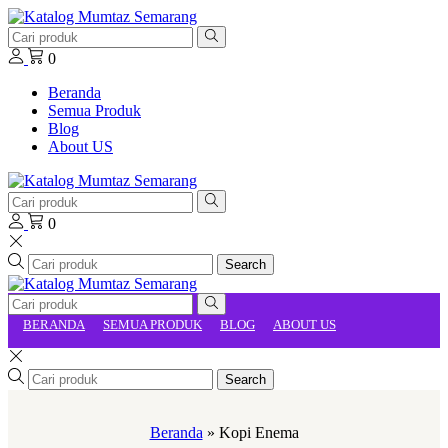
0
Beranda
Semua Produk
Blog
About US
0
Search
BERANDA
SEMUA PRODUK
BLOG
ABOUT US
Search
Beranda
»
Kopi Enema