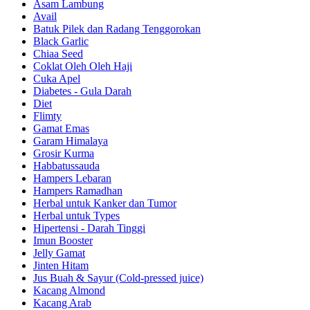
Asam Lambung
Avail
Batuk Pilek dan Radang Tenggorokan
Black Garlic
Chiaa Seed
Coklat Oleh Oleh Haji
Cuka Apel
Diabetes - Gula Darah
Diet
Flimty
Gamat Emas
Garam Himalaya
Grosir Kurma
Habbatussauda
Hampers Lebaran
Hampers Ramadhan
Herbal untuk Kanker dan Tumor
Herbal untuk Types
Hipertensi - Darah Tinggi
Imun Booster
Jelly Gamat
Jinten Hitam
Jus Buah & Sayur (Cold-pressed juice)
Kacang Almond
Kacang Arab