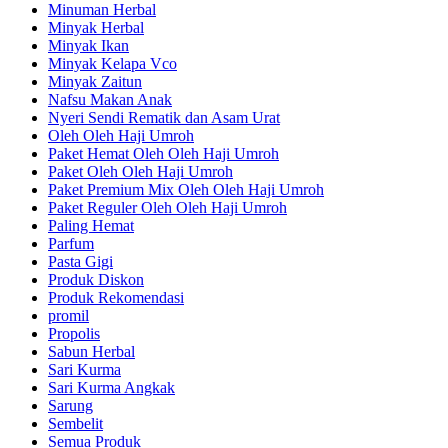
Minuman Herbal
Minyak Herbal
Minyak Ikan
Minyak Kelapa Vco
Minyak Zaitun
Nafsu Makan Anak
Nyeri Sendi Rematik dan Asam Urat
Oleh Oleh Haji Umroh
Paket Hemat Oleh Oleh Haji Umroh
Paket Oleh Oleh Haji Umroh
Paket Premium Mix Oleh Oleh Haji Umroh
Paket Reguler Oleh Oleh Haji Umroh
Paling Hemat
Parfum
Pasta Gigi
Produk Diskon
Produk Rekomendasi
promil
Propolis
Sabun Herbal
Sari Kurma
Sari Kurma Angkak
Sarung
Sembelit
Semua Produk