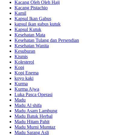
Kacang Oleh Oleh Haji
Kacang Pistachio
Kamil
Kapsul Ikan Gabus
kapsul ikan gabus kutuk
Kapsul Kutuk
Kesehatan Mata
Kesehatan Tulang dan Persendian
Kesehatan Wanita
Kesuburan
Kismis
Kolesterol
Kopi
Kopi Enema
koyo kaki
Kurma
Kurma Ajwa
Luka Pasca Operasi
Madu
Madu Al shifa
Madu Asam Lambung
Madu Batuk Herbal
Madu Hitam Pahit
Madu Murni Mumtaz
Madu Sarang Asli