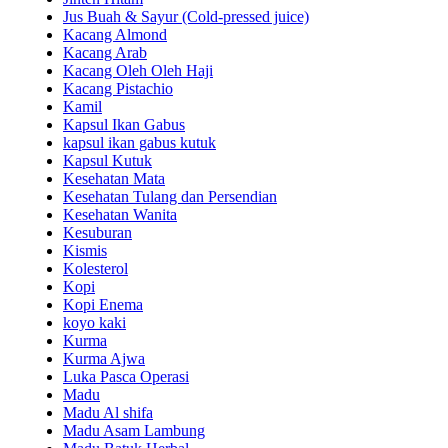
Jus Buah & Sayur (Cold-pressed juice)
Kacang Almond
Kacang Arab
Kacang Oleh Oleh Haji
Kacang Pistachio
Kamil
Kapsul Ikan Gabus
kapsul ikan gabus kutuk
Kapsul Kutuk
Kesehatan Mata
Kesehatan Tulang dan Persendian
Kesehatan Wanita
Kesuburan
Kismis
Kolesterol
Kopi
Kopi Enema
koyo kaki
Kurma
Kurma Ajwa
Luka Pasca Operasi
Madu
Madu Al shifa
Madu Asam Lambung