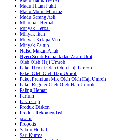
Madu Batuk Herbal
Madu Hitam Pahit
Madu Murni Mumtaz
Madu Sarang Asli
Minuman Herbal
Minyak Herbal
Minyak Ikan
Minyak Kelapa Vco
Minyak Zaitun
Nafsu Makan Anak
Nyeri Sendi Rematik dan Asam Urat
Oleh Oleh Haji Umroh
Paket Hemat Oleh Oleh Haji Umroh
Paket Oleh Oleh Haji Umroh
Paket Premium Mix Oleh Oleh Haji Umroh
Paket Reguler Oleh Oleh Haji Umroh
Paling Hemat
Parfum
Pasta Gigi
Produk Diskon
Produk Rekomendasi
promil
Propolis
Sabun Herbal
Sari Kurma