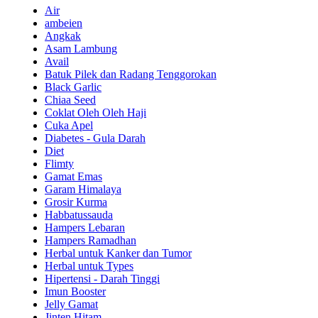
Air
ambeien
Angkak
Asam Lambung
Avail
Batuk Pilek dan Radang Tenggorokan
Black Garlic
Chiaa Seed
Coklat Oleh Oleh Haji
Cuka Apel
Diabetes - Gula Darah
Diet
Flimty
Gamat Emas
Garam Himalaya
Grosir Kurma
Habbatussauda
Hampers Lebaran
Hampers Ramadhan
Herbal untuk Kanker dan Tumor
Herbal untuk Types
Hipertensi - Darah Tinggi
Imun Booster
Jelly Gamat
Jinten Hitam