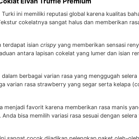
oklat Elvan Truffle Premium
 Turki ini memiliki reputasi global karena kualitas b
Tekstur cokelatnya sangat halus dan memberikan ra
 terdapat isian
crispy
yang memberikan sensasi reny
aduan antara lapisan cokelat yang lumer dan isian re
ia dalam berbagai varian rasa yang menggugah selera 
uga varian rasa strawberry yang segar serta kelapa (
ga menjadi favorit karena memberikan rasa manis yang
. Anda bisa memilih variasi rasa sesuai dengan selera 
ini sangat cocok dijadikan pelengkap paket oleh-ole