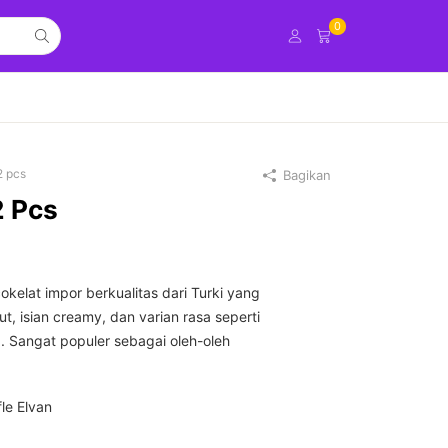
0
2 pcs
Bagikan
2 Pcs
cokelat impor berkualitas dari Turki yang
t, isian creamy, dan varian rasa seperti
a. Sangat populer sebagai oleh-oleh
fle Elvan