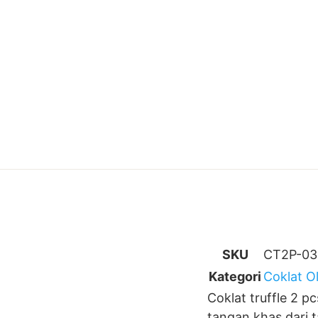
SKU
CT2P-03
Kategori
Coklat Ol
Coklat truffle 2 
tangan khas dari t