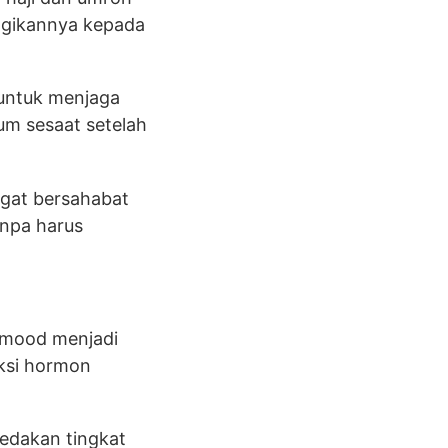
agikannya kepada
 untuk menjaga
ium sesaat setelah
gat bersahabat
anpa harus
 mood menjadi
ksi hormon
edakan tingkat