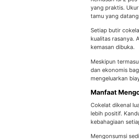
yang praktis. Uk
tamu yang datang
Setiap butir coke
kualitas rasanya. 
kemasan dibuka.
Meskipun termasu
dan ekonomis bagi
mengeluarkan bia
Manfaat Mengo
Cokelat dikenal l
lebih positif. K
kebahagiaan setiap
Mengonsumsi sedik