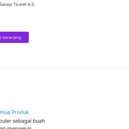
 Sanayi Ticaret A.S.
 keranjang
mua Produk
puler sebagai buah
gkap mengenai