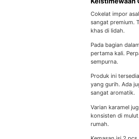
Keistimewaan C
Cokelat impor asal
sangat premium. 
khas di lidah.
Pada bagian dalam
pertama kali. Perp
sempurna.
Produk ini tersed
yang gurih. Ada j
sangat aromatik.
Varian karamel ju
konsisten di mulut
rumah.
Kemasan isi 2 pcs 