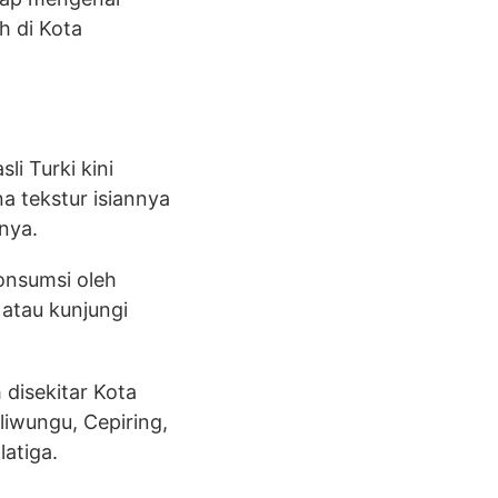
h di Kota
li Turki kini
a tekstur isiannya
nya.
onsumsi oleh
atau kunjungi
 disekitar Kota
iwungu, Cepiring,
atiga.