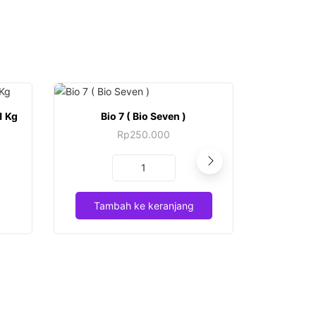
1 Kg
Bio 7 ( Bio Seven )
Rp
250.000
Kuantitas
Bio
7
Tambah ke keranjang
Tamb
(
Bio
Seven
)