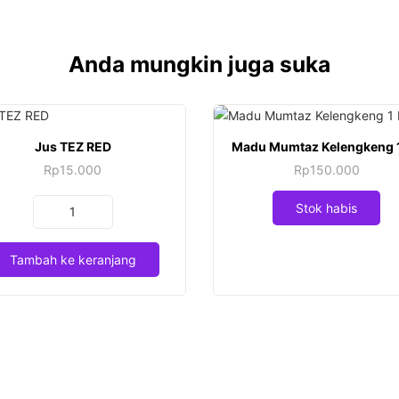
Anda mungkin juga suka
Jus TEZ RED
Madu Mumtaz Kelengkeng 
Rp
15.000
Rp
150.000
Kuantitas
Stok habis
Jus
TEZ
Tambah ke keranjang
RED