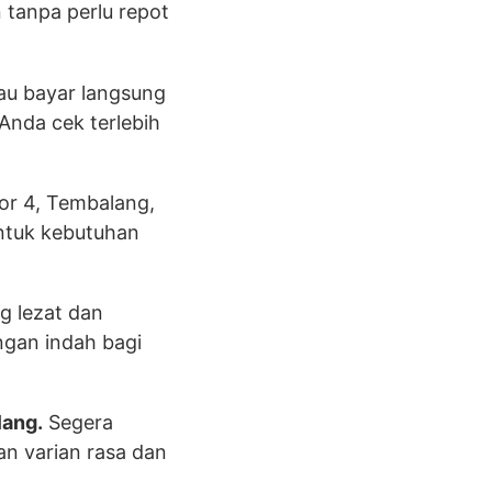
 tanpa perlu repot
au bayar langsung
 Anda cek terlebih
mor 4, Tembalang,
ntuk kebutuhan
g lezat dan
ngan indah bagi
lang.
Segera
an varian rasa dan