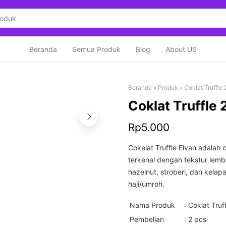
Beranda
Semua Produk
Blog
About US
Beranda
»
Produk
»
Coklat Truffle 
Coklat Truffle 
Rp
5.000
Cokelat Truffle Elvan adalah 
terkenal dengan tekstur lembu
hazelnut, stroberi, dan kelap
haji/umroh.
Nama Produk
: Coklat Truf
Pembelian
: 2 pcs