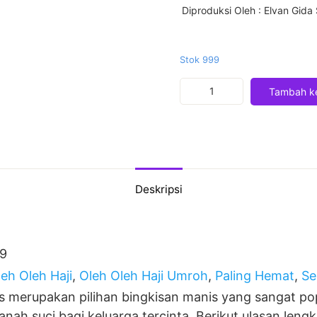
Diproduksi Oleh
: Elvan Gida
Stok 999
Kuantitas
Tambah ke
Coklat
Truffle
2
pcs
Deskripsi
9
eh Oleh Haji
,
Oleh Oleh Haji Umroh
,
Paling Hemat
,
Se
pcs merupakan pilihan bingkisan manis yang sangat po
anah suci bagi keluarga tercinta. Berikut ulasan len