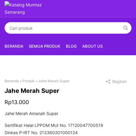
BERANDA
SEMUA PRODUK
BLOG
ABOUT US
Beranda
»
Produk
»
Jahe Merah Super
Bagikan
Jahe Merah Super
Rp
13.000
Jahe Merah Amanah Super
Sertifikat Halal LPPOM MUI No. 17120047700519
Dinkes P-IRT No. 213360201000124