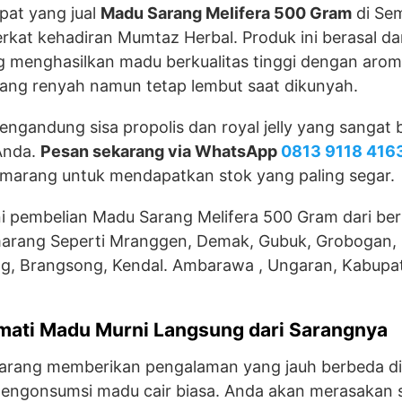
at yang jual
Madu Sarang Melifera 500 Gram
di Sem
kat kehadiran Mumtaz Herbal. Produk ini berasal da
 menghasilkan madu berkualitas tinggi dengan aro
ang renyah namun tetap lembut saat dikunyah.
engandung sisa propolis dan royal jelly yang sangat 
Anda.
Pesan sekarang via WhatsApp
0813 9118 416
marang untuk mendapatkan stok yang paling segar.
i pembelian Madu Sarang Melifera 500 Gram dari be
emarang Seperti Mranggen, Demak, Gubuk, Grobogan,
ing, Brangsong, Kendal. Ambarawa , Ungaran, Kabup
mati Madu Murni Langsung dari Sarangnya
arang memberikan pengalaman yang jauh berbeda d
engonsumsi madu cair biasa. Anda akan merasakan 