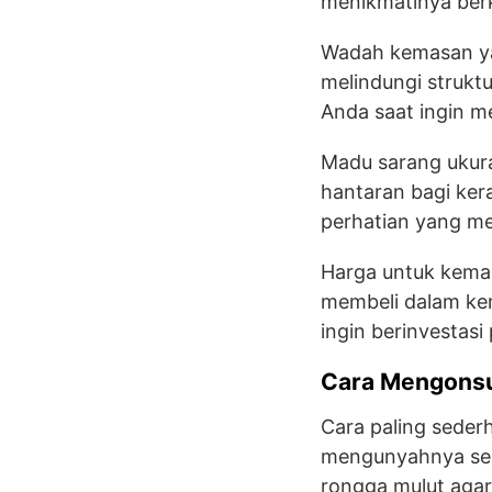
menikmatinya berka
Wadah kemasan ya
melindungi strukt
Anda saat ingin 
Madu sarang ukuran
hantaran bagi ker
perhatian yang me
Harga untuk kema
membeli dalam kem
ingin berinvestas
Cara Mengonsu
Cara paling seder
mengunyahnya sep
rongga mulut agar