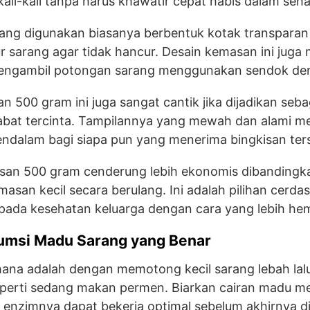
li-kali tanpa harus khawatir cepat habis dalam sehar
ng digunakan biasanya berbentuk kotak transparan
ur sarang agar tidak hancur. Desain kemasan ini ju
mengambil potongan sarang menggunakan sendok den
 500 gram ini juga sangat cantik jika dijadikan seba
abat tercinta. Tampilannya yang mewah dan alami 
ndalam bagi siapa pun yang menerima bingkisan ter
san 500 gram cenderung lebih ekonomis dibandingka
asan kecil secara berulang. Ini adalah pilihan cerda
i pada kesehatan keluarga dengan cara yang lebih he
msi Madu Sarang yang Benar
hana adalah dengan memotong kecil sarang lebah lal
erti sedang makan permen. Biarkan cairan madu me
 enzimnya dapat bekerja optimal sebelum akhirnya di