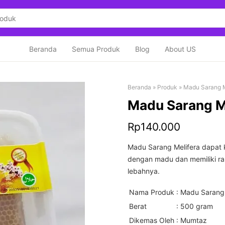
Beranda
Semua Produk
Blog
About US
Beranda
»
Produk
»
Madu Sarang M
Madu Sarang M
Rp
140.000
Madu Sarang Melifera dapat 
dengan madu dan memiliki ra
lebahnya.
Nama Produk
: Madu Sarang 
Berat
: 500 gram
Dikemas Oleh
: Mumtaz