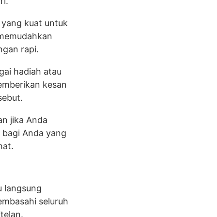
i.
 yang kuat untuk
ga memudahkan
gan rapi.
gai hadiah atau
memberikan kesan
sebut.
n jika Anda
s bagi Anda yang
mat.
u langsung
mbasahi seluruh
telan.