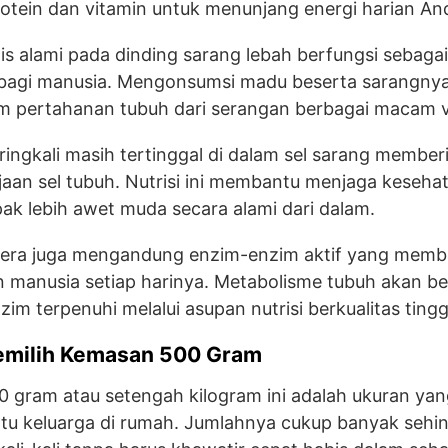
otein dan vitamin untuk menunjang energi harian An
s alami pada dinding sarang lebah berfungsi sebagai 
 bagi manusia. Mengonsumsi madu beserta sarangn
 pertahanan tubuh dari serangan berbagai macam vi
eringkali masih tertinggal di dalam sel sarang member
aan sel tubuh. Nutrisi ini membantu menjaga kesehata
k lebih awet muda secara alami dari dalam.
fera juga mengandung enzim-enzim aktif yang memb
 manusia setiap harinya. Metabolisme tubuh akan beke
im terpenuhi melalui asupan nutrisi berkualitas tingg
milih Kemasan 500 Gram
 gram atau setengah kilogram ini adalah ukuran yan
tu keluarga di rumah. Jumlahnya cukup banyak sehi