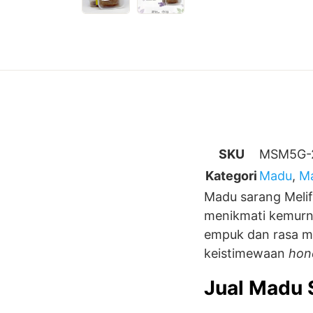
SKU
MSM5G-
Kategori
Madu
,
Ma
Madu sarang Melif
menikmati kemurni
empuk dan rasa ma
keistimewaan
hon
Jual Madu 