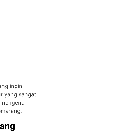
ang ingin
ur yang sangat
p mengenai
emarang.
rang