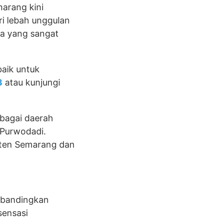
arang kini
ri lebah unggulan
ma yang sangat
baik untuk
3
atau kunjungi
rbagai daerah
 Purwodadi.
aten Semarang dan
ibandingkan
sensasi