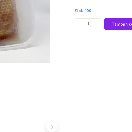
Stok 999
Kuantitas
Tambah ke
Madu
Sarang
Melifera
500
Gram