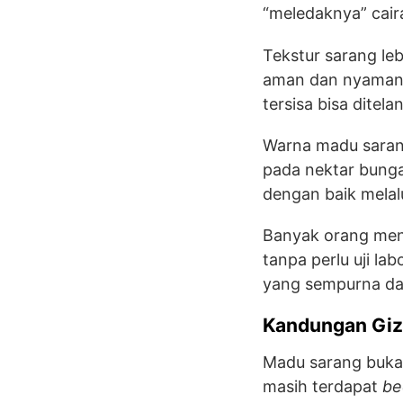
“meledaknya” caira
Tekstur sarang le
aman dan nyaman 
tersisa bisa ditel
Warna madu sarang
pada nektar bunga
dengan baik melal
Banyak orang meny
tanpa perlu uji la
yang sempurna dan
Kandungan Giz
Madu sarang bukan
masih terdapat
be