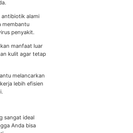
da.
antibiotik alami
ya membantu
rus penyakit.
ikan manfaat luar
n kulit agar tetap
antu melancarkan
rja lebih efisien
i.
g sangat ideal
ngga Anda bisa