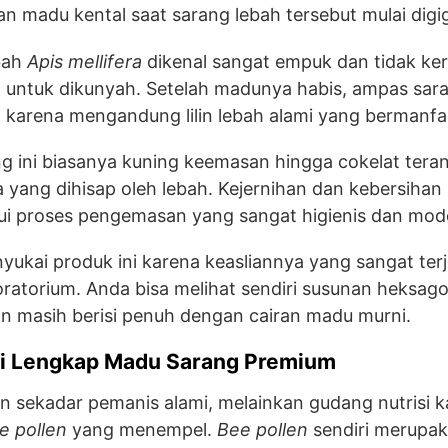
n madu kental saat sarang lebah tersebut mulai digig
bah
Apis mellifera
dikenal sangat empuk dan tidak ker
untuk dikunyah. Setelah madunya habis, ampas sar
an karena mengandung lilin lebah alami yang bermanfa
 ini biasanya kuning keemasan hingga cokelat tera
 yang dihisap oleh lebah. Kejernihan dan kebersihan
ui proses pengemasan yang sangat higienis dan mod
ukai produk ini karena keasliannya yang sangat terj
boratorium. Anda bisa melihat sendiri susunan heksag
 masih berisi penuh dengan cairan madu murni.
i Lengkap Madu Sarang Premium
 sekadar pemanis alami, melainkan gudang nutrisi k
e pollen
yang menempel.
Bee pollen
sendiri merupa