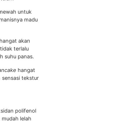
ewah untuk
n manisnya madu
 hangat akan
dak terlalu
eh suhu panas.
ancake
hangat
 sensasi tekstur
sidan polifenol
k mudah lelah