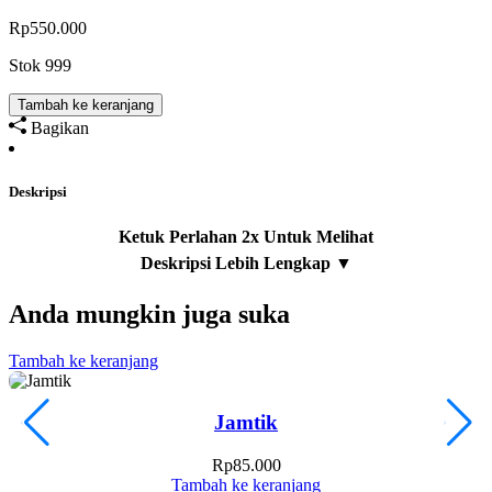
Rp
550.000
Stok 999
Tambah ke keranjang
Bagikan
Deskripsi
Anda mungkin juga suka
Tambah ke keranjang
T
Jamtik
Rp
85.000
Tambah ke keranjang