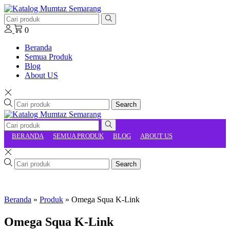
0
Beranda
Semua Produk
Blog
About US
Search
BERANDA
SEMUA PRODUK
BLOG
ABOUT US
Search
Beranda
»
Produk
»
Omega Squa K-Link
Omega Squa K-Link