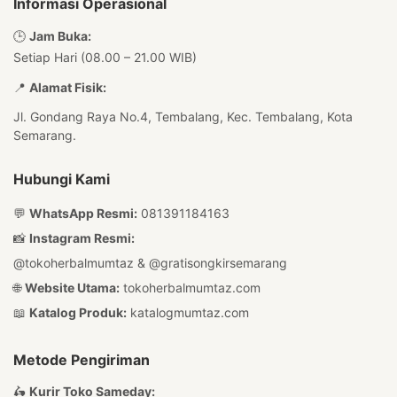
Informasi Operasional
🕒
Jam Buka:
Setiap Hari (08.00 – 21.00 WIB)
📍
Alamat Fisik:
Jl. Gondang Raya No.4, Tembalang, Kec. Tembalang, Kota
Semarang.
Hubungi Kami
💬
WhatsApp Resmi:
081391184163
📸
Instagram Resmi:
@tokoherbalmumtaz
&
@gratisongkirsemarang
🌐
Website Utama:
tokoherbalmumtaz.com
📖
Katalog Produk:
katalogmumtaz.com
Metode Pengiriman
🛵
Kurir Toko Sameday: