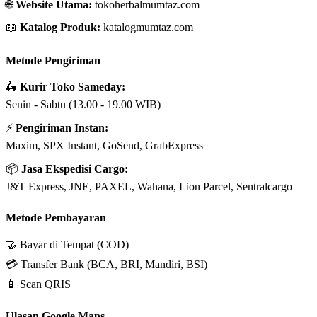
🌐
Website Utama:
tokoherbalmumtaz.com
📖
Katalog Produk:
katalogmumtaz.com
Metode Pengiriman
🛵
Kurir Toko Sameday:
Senin - Sabtu (13.00 - 19.00 WIB)
⚡
Pengiriman Instan:
Maxim, SPX Instant, GoSend, GrabExpress
📦
Jasa Ekspedisi Cargo:
J&T Express, JNE, PAXEL, Wahana, Lion Parcel, Sentralcargo
Metode Pembayaran
🤝 Bayar di Tempat (COD)
💳 Transfer Bank (BCA, BRI, Mandiri, BSI)
📱 Scan QRIS
Ulasan Google Maps