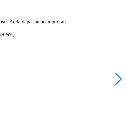
pasir. Anda dapat mencampurkan
hat WA)
T