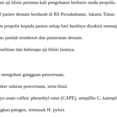
uji klinis pertama kali pengobatan berbasis madu propolis.
0 pasien demam berdarah di RS Persahabatan, Jakarta Timur.
ropolis kepada pasien setiap hari hasilnya diyakini menun
an jumlah trombosit dan penurunan demam.
elitian dan beberapa uji klinis lainnya.
u mengobati gangguan pencernaan.
nker saluran pencernaan, serta bisul.
a asam caffeic phenethyl ester (CAPE), artepillin C, kaempfe
ngkan patogen, termasuk H. pylori.