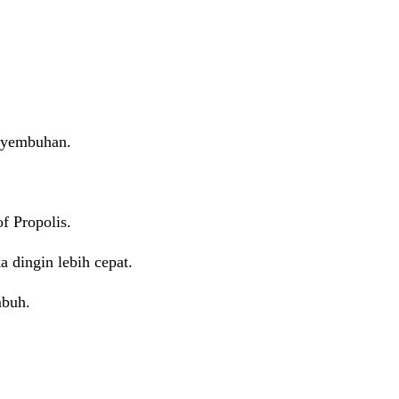
enyembuhan.
f Propolis.
 dingin lebih cepat.
mbuh.