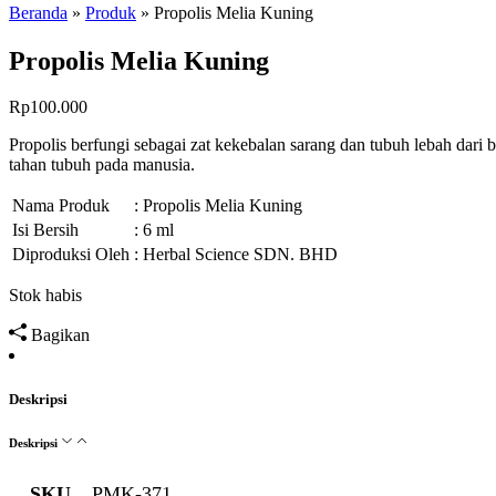
Beranda
»
Produk
»
Propolis Melia Kuning
Propolis Melia Kuning
Rp
100.000
Propolis berfungi sebagai zat kekebalan sarang dan tubuh lebah dari b
tahan tubuh pada manusia.
Nama Produk
: Propolis Melia Kuning
Isi Bersih
: 6 ml
Diproduksi Oleh
: Herbal Science SDN. BHD
Stok habis
Bagikan
Deskripsi
Deskripsi
SKU
PMK-371