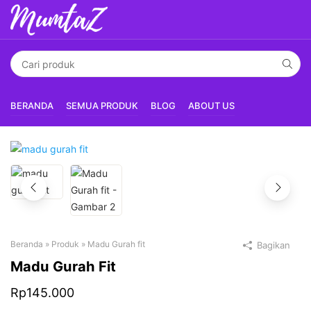
BERANDA
SEMUA PRODUK
BLOG
ABOUT US
Beranda
»
Produk
»
Madu Gurah fit
Bagikan
Madu Gurah Fit
Rp
145.000