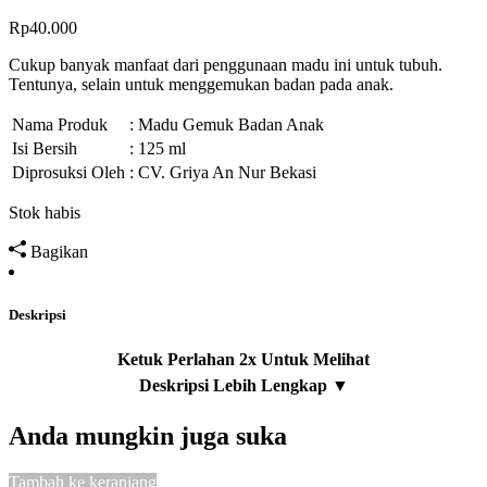
Rp
40.000
Cukup banyak manfaat dari penggunaan madu ini untuk tubuh.
Tentunya, selain untuk menggemukan badan pada anak.
Nama Produk
: Madu Gemuk Badan Anak
Isi Bersih
: 125 ml
Diprosuksi Oleh
: CV. Griya An Nur Bekasi
Stok habis
Bagikan
Deskripsi
Anda mungkin juga suka
Tambah ke keranjang
T