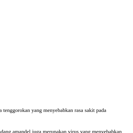
a tenggorokan yang menyebabkan rasa sakit pada
n radang amandel juga merupakan virus yang menyebabkan