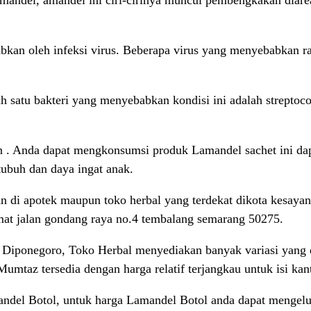
mandel, amandel ini ciri-cirinya muncul pembengkakan diare
ebabkan oleh infeksi virus. Beberapa virus yang menyebabka
lah satu bakteri yang menyebabkan kondisi ini adalah strepto
n . Anda dapat mengkonsumsi produk Lamandel sachet ini d
ubuh dan daya ingat anak.
n di apotek maupun toko herbal yang terdekat dikota kesayan
mat jalan gondang raya no.4 tembalang semarang 50275.
 Diponegoro, Toko Herbal menyediakan banyak variasi yang di
umtaz tersedia dengan harga relatif terjangkau untuk isi ka
ndel Botol, untuk harga Lamandel Botol anda dapat mengelu