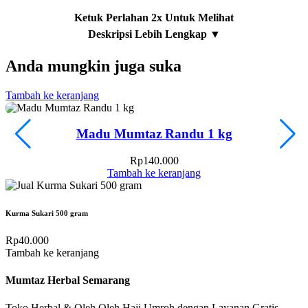
Anda mungkin juga suka
Tambah ke keranjang
T
Madu Mumtaz Randu 1 kg
Rp
140.000
Tambah ke keranjang
Kurma Sukari 500 gram
Rp
40.000
Tambah ke keranjang
Mumtaz Herbal Semarang
Toko Herbal & Oleh Oleh Haji Umroh dengan Layanan Gratis