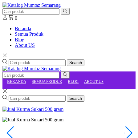
0
Beranda
Semua Produk
Blog
About US
Search
BERANDA
SEMUA PRODUK
BLOG
ABOUT US
Search