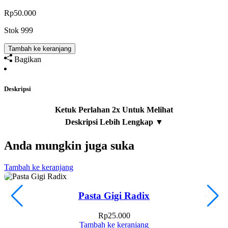
Rp
50.000
Stok 999
Tambah ke keranjang
Bagikan
Deskripsi
Anda mungkin juga suka
Tambah ke keranjang
T
Pasta Gigi Radix
Rp
25.000
Tambah ke keranjang