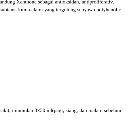
dung Xanthone sebagai antioksidan, antiproliferativ,
subtansi kimia alami yang tergolong senyawa polyhenolic.
i sakit, minumlah 3×30 ml(pagi, siang, dan malam sebelum