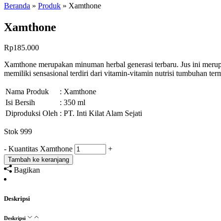
Beranda
»
Produk
»
Xamthone
Xamthone
Rp
185.000
Xamthone merupakan minuman herbal generasi terbaru. Jus ini merup
memiliki sensasional terdiri dari vitamin-vitamin nutrisi tumbuhan 
Nama Produk
: Xamthone
Isi Bersih
: 350 ml
Diproduksi Oleh
: PT. Inti Kilat Alam Sejati
Stok 999
-
Kuantitas Xamthone
+
Tambah ke keranjang
Bagikan
Deskripsi
Deskripsi