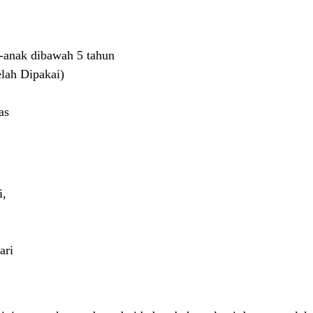
k-anak dibawah 5 tahun
elah Dipakai)
as
i,
ari