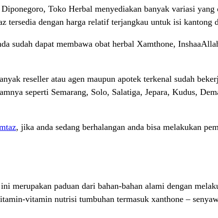
 Diponegoro, Toko Herbal menyediakan banyak variasi yang di
tersedia dengan harga relatif terjangkau untuk isi kantong 
nda sudah dapat membawa obat herbal Xamthone, InshaaAlla
yak reseller atau agen maupun apotek terkenal sudah beker
alamnya seperti Semarang, Solo, Salatiga, Jepara, Kudus, De
mtaz
, jika anda sedang berhalangan anda bisa melakukan p
ini merupakan paduan dari bahan-bahan alami dengan melakuk
 vitamin-vitamin nutrisi tumbuhan termasuk xanthone – senya