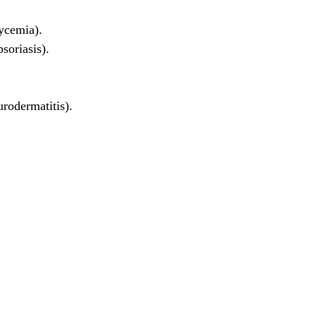
ycemia).
soriasis).
urodermatitis).