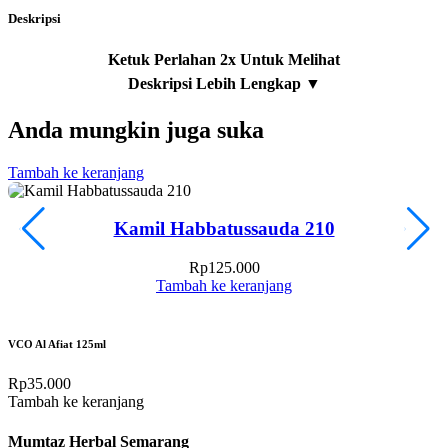
Deskripsi
Anda mungkin juga suka
Tambah ke keranjang
T
Kamil Habbatussauda 210
Rp
125.000
Tambah ke keranjang
VCO Al Afiat 125ml
Rp
35.000
Tambah ke keranjang
Mumtaz Herbal Semarang