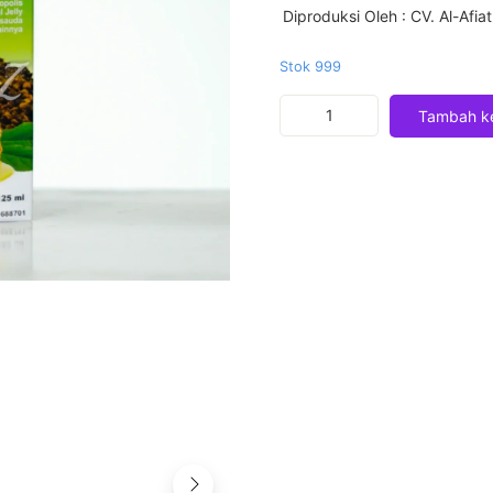
Diproduksi Oleh
: CV. Al-Afia
Stok 999
Kuantitas
Tambah ke
Sirup
Madu
Gurah
Al
Afiat