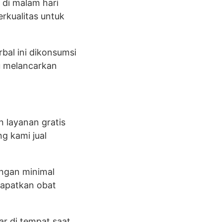
 di malam hari
rkualitas untuk
bal ini dikonsumsi
u melancarkan
n layanan gratis
g kami jual
engan minimal
dapatkan obat
r di tempat saat