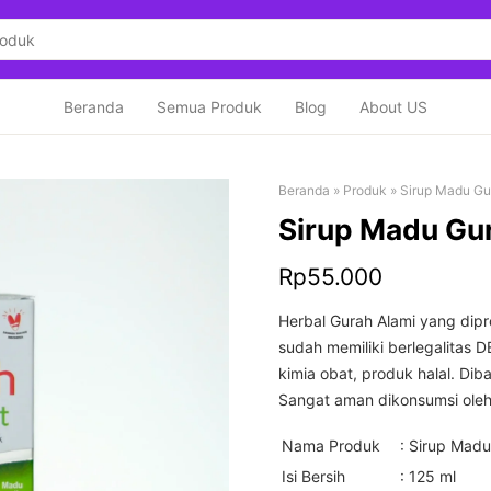
Beranda
Semua Produk
Blog
About US
Beranda
»
Produk
»
Sirup Madu Gur
Sirup Madu Gur
Rp
55.000
Herbal Gurah Alami yang dipro
sudah memiliki berlegalitas DE
kimia obat, produk halal. D
Sangat aman dikonsumsi oleh 
Nama Produk
: Sirup Madu
Isi Bersih
: 125 ml