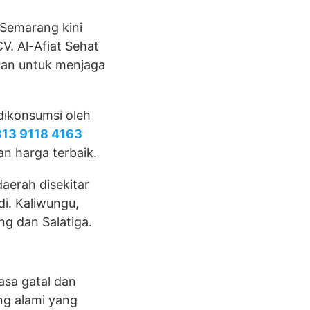
 Semarang kini
V. Al-Afiat Sehat
han untuk menjaga
dikonsumsi oleh
13 9118 4163
n harga terbaik.
aerah disekitar
i. Kaliwungu,
g dan Salatiga.
asa gatal dan
ng alami yang