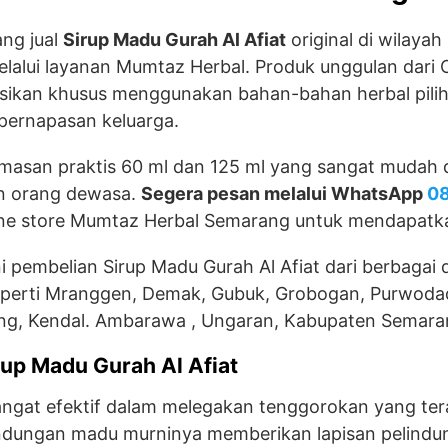
ng jual
Sirup Madu Gurah Al Afiat
original di wilayah
alui layanan Mumtaz Herbal. Produk unggulan dari C
lasikan khusus menggunakan bahan-bahan herbal pili
pernapasan keluarga.
masan praktis 60 ml dan 125 ml yang sangat mudah 
n orang dewasa.
Segera pesan melalui WhatsApp
08
line store Mumtaz Herbal Semarang untuk mendapatka
 pembelian Sirup Madu Gurah Al Afiat dari berbagai d
perti Mranggen, Demak, Gubuk, Grobogan, Purwodad
ng, Kendal. Ambarawa , Ungaran, Kabupaten Semaran
up Madu Gurah Al Afiat
 sangat efektif dalam melegakan tenggorokan yang ter
ndungan madu murninya memberikan lapisan pelindu