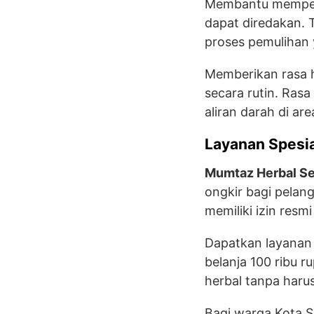
Membantu memperba
dapat diredakan. 
proses pemulihan 
Memberikan rasa ha
secara rutin. Ras
aliran darah di ar
Layanan Spesi
Mumtaz Herbal S
ongkir bagi pelan
memiliki izin resmi
Dapatkan layanan 
belanja 100 ribu 
herbal tanpa haru
Bagi warga Kota S