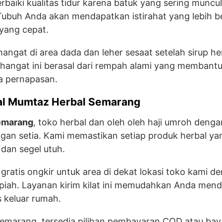
iki kualitas tidur karena batuk yang sering muncul
Tubuh Anda akan mendapatkan istirahat yang lebih be
yang cepat.
ngat di area dada dan leher sesaat setelah sirup her
a hangat ini berasal dari rempah alami yang membant
ea pernapasan.
al Mumtaz Herbal Semarang
emarang
, toko herbal dan oleh oleh haji umroh denga
ggan setia. Kami memastikan setiap produk herbal yan
 dan segel utuh.
gratis ongkir untuk area di dekat lokasi toko kami d
rupiah. Layanan kirim kilat ini memudahkan Anda men
s keluar rumah.
emarang, tersedia pilihan pembayaran COD atau baya