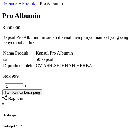
Beranda
»
Produk
»
Pro Albumin
Pro Albumin
Rp
50.000
Kapsul Pro Albumin ini sudah dikenal mempunyai manfaat yang sangat
penyembuhan luka.
Nama Produk
: Kapsul Pro Albumin
isi
: 50 kapsul
Diproduksi oleh
: CV ASH-SHIHHAH HERBAL
Stok 999
Kuantitas
-
+
Pro
Tambah ke keranjang
Albumin
Bagikan
Deskripsi
Deskripsi