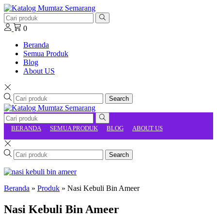
0
Beranda
Semua Produk
Blog
About US
Search
BERANDA
SEMUA PRODUK
BLOG
ABOUT US
Search
Beranda
»
Produk
»
Nasi Kebuli Bin Ameer
Nasi Kebuli Bin Ameer