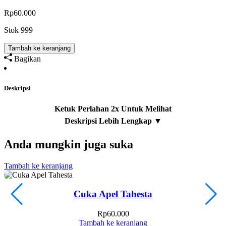
Rp
60.000
Stok 999
Tambah ke keranjang
Bagikan
Deskripsi
Anda mungkin juga suka
Tambah ke keranjang
T
Cuka Apel Tahesta
Rp
60.000
Tambah ke keranjang