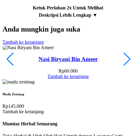
Anda mungkin juga suka
Tambah ke keranjang
T
Nasi Biryani Bin Ameer
Rp
60.000
Tambah ke keranjang
Madu Zestmag
Rp
145.000
Tambah ke keranjang
Mumtaz Herbal Semarang
Toko Herbal & Oleh Oleh Haji Umroh dengan Layanan Gratis