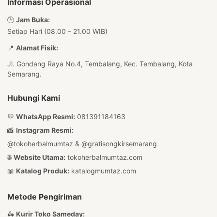
Informasi Operasional
🕒
Jam Buka:
Setiap Hari (08.00 – 21.00 WIB)
📍
Alamat Fisik:
Jl. Gondang Raya No.4, Tembalang, Kec. Tembalang, Kota
Semarang.
Hubungi Kami
💬
WhatsApp Resmi:
081391184163
📸
Instagram Resmi:
@tokoherbalmumtaz
&
@gratisongkirsemarang
🌐
Website Utama:
tokoherbalmumtaz.com
📖
Katalog Produk:
katalogmumtaz.com
Metode Pengiriman
🛵
Kurir Toko Sameday: