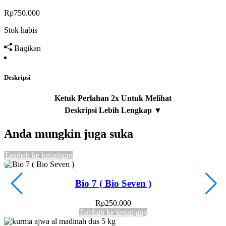
Rp
750.000
Stok habis
Bagikan
Deskripsi
Anda mungkin juga suka
Tambah ke keranjang
T
Bio 7 ( Bio Seven )
Rp
250.000
Tambah ke keranjang