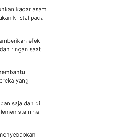
unkan kadar asam
kan kristal pada
memberikan efek
dan ringan saat
u membantu
mereka yang
pan saja dan di
plemen stamina
a menyebabkan