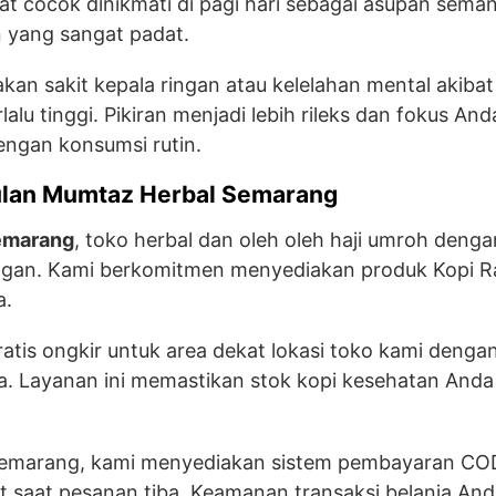
gat cocok dinikmati di pagi hari sebagai asupan sema
 yang sangat padat.
n sakit kepala ringan atau kelelahan mental akibat 
lalu tinggi. Pikiran menjadi lebih rileks dan fokus A
engan konsumsi rutin.
lan Mumtaz Herbal Semarang
emarang
, toko herbal dan oleh oleh haji umroh denga
ggan. Kami berkomitmen menyediakan produk Kopi Ra
a.
atis ongkir untuk area dekat lokasi toko kami dengan
aja. Layanan ini memastikan stok kopi kesehatan And
Semarang, kami menyediakan sistem pembayaran COD
t saat pesanan tiba. Keamanan transaksi belanja And