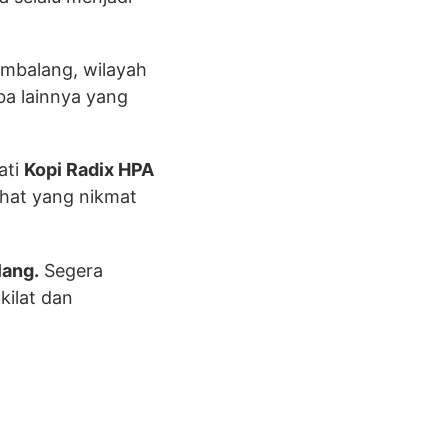
embalang, wilayah
ba lainnya yang
ati
Kopi Radix HPA
ehat yang nikmat
lang.
Segera
kilat dan