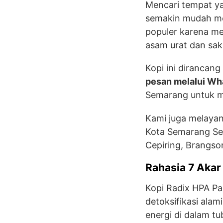
Mencari tempat ya
semakin mudah mel
populer karena me
asam urat dan saki
Kopi ini dirancan
pesan melalui W
Semarang untuk m
Kami juga melayani
Kota Semarang Se
Cepiring, Brangso
Rahasia 7 Akar
Kopi Radix HPA Pa
detoksifikasi ala
energi di dalam t