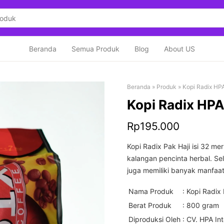
Beranda
Semua Produk
Blog
About US
Beranda
»
Produk
»
Kopi Radix HPA
Kopi Radix HPA
Rp
195.000
Kopi Radix Pak Haji isi 32 m
kalangan pencinta herbal. Sel
juga memiliki banyak manfaa
Nama Produk
: Kopi Radix 
Berat Produk
: 800 gram
Diproduksi Oleh
: CV. HPA Int