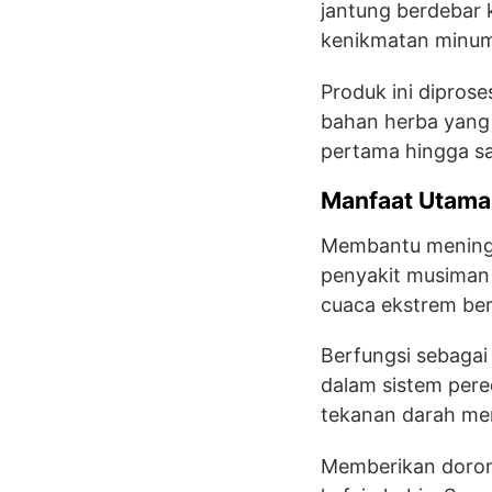
jantung berdebar 
kenikmatan minum
Produk ini dipros
bahan herba yang 
pertama hingga sa
Manfaat Utama
Membantu meningk
penyakit musiman
cuaca ekstrem berk
Berfungsi sebaga
dalam sistem pered
tekanan darah menj
Memberikan dorong