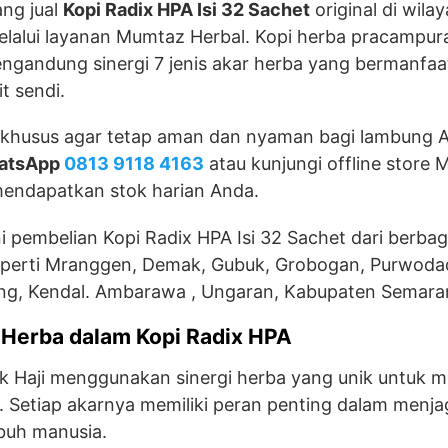
ng jual
Kopi Radix HPA Isi 32 Sachet
original di wila
alui layanan Mumtaz Herbal. Kopi herba pracampura
ngandung sinergi 7 jenis akar herba yang bermanfaat
t sendi.
g khusus agar tetap aman dan nyaman bagi lambung 
hatsApp
0813 9118 4163
atau kunjungi offline store
endapatkan stok harian Anda.
 pembelian Kopi Radix HPA Isi 32 Sachet dari berbaga
perti Mranggen, Demak, Gubuk, Grobogan, Purwodad
ng, Kendal. Ambarawa , Ungaran, Kabupaten Semaran
 Herba dalam Kopi Radix HPA
k Haji menggunakan sinergi herba yang unik untuk 
mi. Setiap akarnya memiliki peran penting dalam men
ubuh manusia.