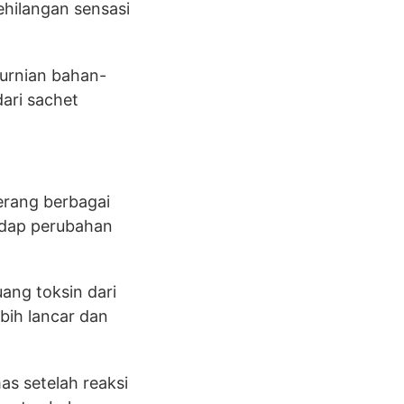
ehilangan sensasi
murnian bahan-
ari sachet
erang berbagai
adap perubahan
ng toksin dari
bih lancar dan
s setelah reaksi