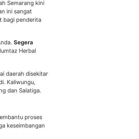
yah Semarang kini
n ini sangat
 bagi penderita
Anda.
Segera
 Mumtaz Herbal
i daerah disekitar
i. Kaliwungu,
g dan Salatiga.
membantu proses
jaga keseimbangan