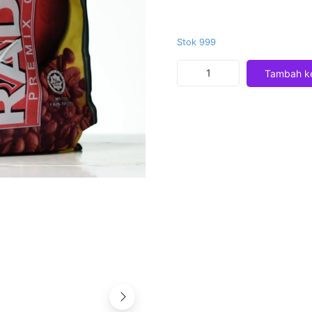
Stok 999
Kuantitas
Tambah ke
Kopi
Radix
HPA
Isi
32
Sachet