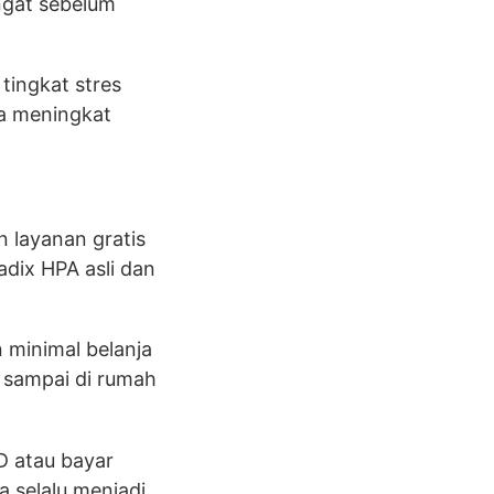
ngat sebelum
tingkat stres
nda meningkat
n layanan gratis
dix HPA asli dan
 minimal belanja
a sampai di rumah
 atau bayar
a selalu menjadi