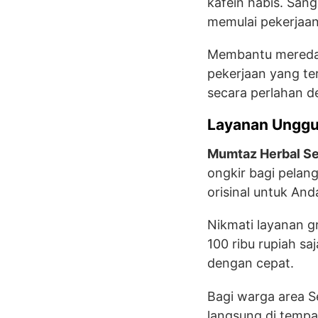
kafein habis. San
memulai pekerjaan
Membantu meredaka
pekerjaan yang ter
secara perlahan d
Layanan Unggu
Mumtaz Herbal S
ongkir bagi pelan
orisinal untuk And
Nikmati layanan gr
100 ribu rupiah s
dengan cepat.
Bagi warga area 
langsung di tempa