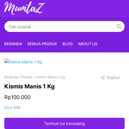
BERANDA
SEMUA PRODUK
BLOG
ABOUT US
Beranda
»
Produk
»
Kismis Manis 1 kg
Bagikan
Kismis Manis 1 Kg
Rp
100.000
Stok 999
Tambah ke keranjang