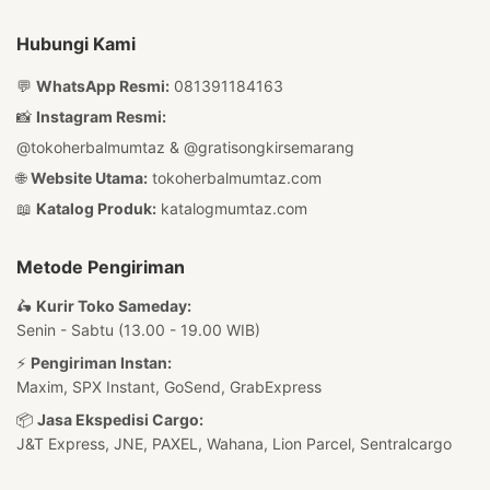
Hubungi Kami
💬
WhatsApp Resmi:
081391184163
📸
Instagram Resmi:
@tokoherbalmumtaz
&
@gratisongkirsemarang
🌐
Website Utama:
tokoherbalmumtaz.com
📖
Katalog Produk:
katalogmumtaz.com
Metode Pengiriman
🛵
Kurir Toko Sameday:
Senin - Sabtu (13.00 - 19.00 WIB)
⚡
Pengiriman Instan:
Maxim, SPX Instant, GoSend, GrabExpress
📦
Jasa Ekspedisi Cargo:
J&T Express, JNE, PAXEL, Wahana, Lion Parcel, Sentralcargo