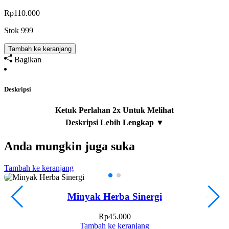
Rp
110.000
Stok 999
Tambah ke keranjang
Bagikan
Deskripsi
Anda mungkin juga suka
Tambah ke keranjang
T
Minyak Herba Sinergi
Rp
45.000
Tambah ke keranjang