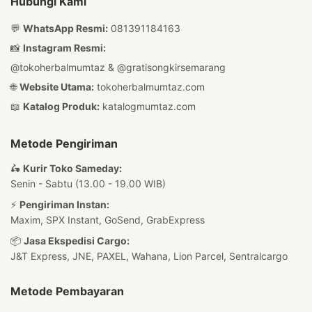
Hubungi Kami
💬
WhatsApp Resmi:
081391184163
📸
Instagram Resmi:
@tokoherbalmumtaz
&
@gratisongkirsemarang
🌐
Website Utama:
tokoherbalmumtaz.com
📖
Katalog Produk:
katalogmumtaz.com
Metode Pengiriman
🛵
Kurir Toko Sameday:
Senin - Sabtu (13.00 - 19.00 WIB)
⚡
Pengiriman Instan:
Maxim, SPX Instant, GoSend, GrabExpress
📦
Jasa Ekspedisi Cargo:
J&T Express, JNE, PAXEL, Wahana, Lion Parcel, Sentralcargo
Metode Pembayaran