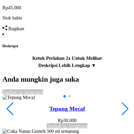
Rp
45.000
Stok habis
Bagikan
Deskripsi
Anda mungkin juga suka
Tambah ke keranjang
T
Tepung Mocaf
Rp
30.000
Tambah ke keranjang