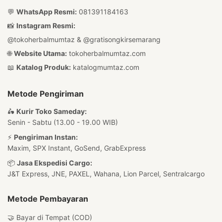
💬
WhatsApp Resmi:
081391184163
📸
Instagram Resmi:
@tokoherbalmumtaz
&
@gratisongkirsemarang
🌐
Website Utama:
tokoherbalmumtaz.com
📖
Katalog Produk:
katalogmumtaz.com
Metode Pengiriman
🛵
Kurir Toko Sameday:
Senin - Sabtu (13.00 - 19.00 WIB)
⚡
Pengiriman Instan:
Maxim, SPX Instant, GoSend, GrabExpress
📦
Jasa Ekspedisi Cargo:
J&T Express, JNE, PAXEL, Wahana, Lion Parcel, Sentralcargo
Metode Pembayaran
🤝 Bayar di Tempat (COD)