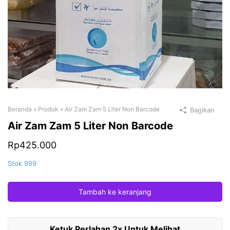
Beranda
»
Produk
»
Air Zam Zam 5 Liter Non Barcode
Bagikan
Air Zam Zam 5 Liter Non Barcode
Rp
425.000
Stok 999
Tambah ke keranjang