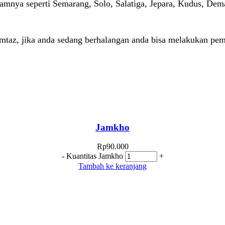
alamnya seperti Semarang, Solo, Salatiga, Jepara, Kudus, De
taz, jika anda sedang berhalangan anda bisa melakukan pe
Jamkho
Rp
90.000
-
Kuantitas Jamkho
+
Tambah ke keranjang