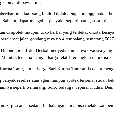
ngkapnya di bawah ini.
berikan manfaat yang lebih. Diolah dengan menggunakan kurm
 Bahkan, dapat mengobat penyakit seperti batuk, susah tidak
kan di apotek maupun toko herbal yang terdekat dikota kesaya
 beralamat jalan gondang raya no.4 tembalang semarang 5027
 Diponegoro, Toko Herbal menyediakan banyak variasi yang di
Mumtaz tersedia dengan harga relatif terjangkau untuk isi k
 Kurma Tamr, untuk harga Sari Kurma Tamr anda dapat meng
anyak reseller atau agen maupun apotek terkenal sudah bek
alamnya seperti Semarang, Solo, Salatiga, Jepara, Kudus, De
taz, jika anda sedang berhalangan anda bisa melakukan pe