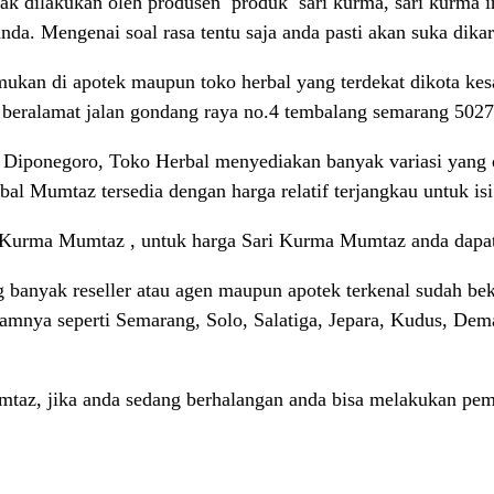
k dilakukan oleh produsen produk sari kurma, sari kurma i
da. Mengenai soal rasa tentu saja anda pasti akan suka dik
mukan di apotek maupun toko herbal yang terdekat dikota kes
 beralamat jalan gondang raya no.4 tembalang semarang 5027
 Diponegoro, Toko Herbal menyediakan banyak variasi yang di
l Mumtaz tersedia dengan harga relatif terjangkau untuk is
i Kurma Mumtaz , untuk harga Sari Kurma Mumtaz anda dapa
anyak reseller atau agen maupun apotek terkenal sudah bek
alamnya seperti Semarang, Solo, Salatiga, Jepara, Kudus, De
taz, jika anda sedang berhalangan anda bisa melakukan pe