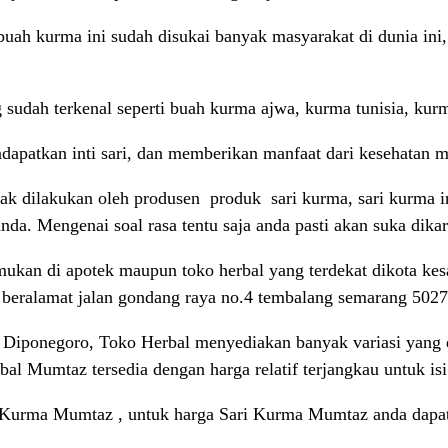
 buah kurma ini sudah disukai banyak masyarakat di dunia in
 sudah terkenal seperti buah kurma ajwa, kurma tunisia, kurm
dapatkan inti sari, dan memberikan manfaat dari kesehatan 
k dilakukan oleh produsen produk sari kurma, sari kurma i
da. Mengenai soal rasa tentu saja anda pasti akan suka dik
mukan di apotek maupun toko herbal yang terdekat dikota kes
 beralamat jalan gondang raya no.4 tembalang semarang 5027
 Diponegoro, Toko Herbal menyediakan banyak variasi yang di
l Mumtaz tersedia dengan harga relatif terjangkau untuk is
i Kurma Mumtaz , untuk harga Sari Kurma Mumtaz anda dapa