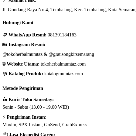
📍
Alamat Fisik:
Jl. Gondang Raya No.4, Tembalang, Kec. Tembalang, Kota Semaran
Hubungi Kami
💬
WhatsApp Resmi:
081391184163
📸
Instagram Resmi:
@tokoherbalmumtaz
&
@gratisongkirsemarang
🌐
Website Utama:
tokoherbalmumtaz.com
📖
Katalog Produk:
katalogmumtaz.com
Metode Pengiriman
🛵
Kurir Toko Sameday:
Senin - Sabtu (13.00 - 19.00 WIB)
⚡
Pengiriman Instan:
Maxim, SPX Instant, GoSend, GrabExpress
📦
Jasa Ekspedisi Cargo: