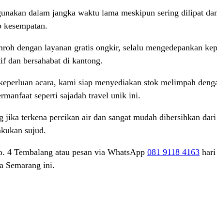
gunakan dalam jangka waktu lama meskipun sering dilipat dan
ap kesempatan.
mroh dengan layanan gratis ongkir, selalu mengedepankan k
if dan bersahabat di kantong.
perluan acara, kami siap menyediakan stok melimpah denga
anfaat seperti sajadah travel unik ini.
ng jika terkena percikan air dan sangat mudah dibersihkan d
akukan sujud.
 no. 4 Tembalang atau pesan via WhatsApp
081 9118 4163
hari
ga Semarang ini.