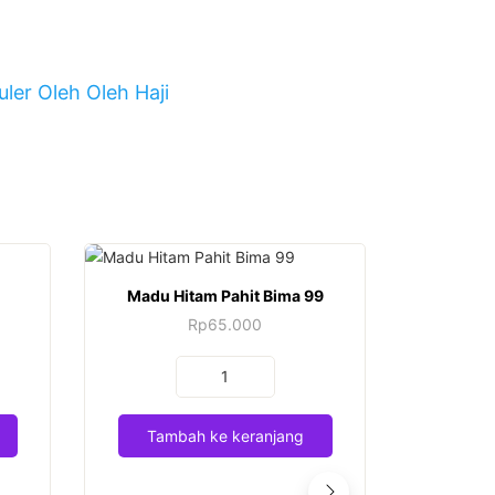
ler Oleh Oleh Haji
Madu Hitam Pahit Bima 99
Rp
65.000
Kuantitas
Madu
Hitam
Tambah ke keranjang
Tamb
Pahit
Bima