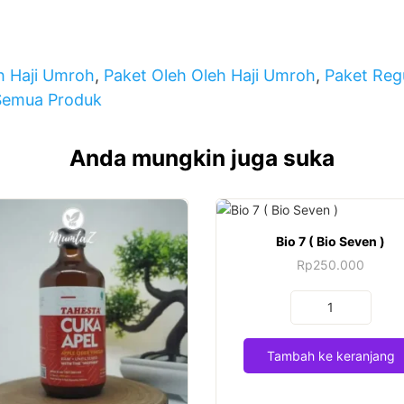
h Haji Umroh
,
Paket Oleh Oleh Haji Umroh
,
Paket Regu
Semua Produk
Anda mungkin juga suka
Bio 7 ( Bio Seven )
Rp
250.000
Kuantitas
Bio
7
Tambah ke keranjang
(
Bio