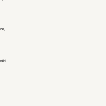
na,
diri,