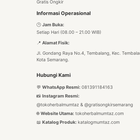
Gratis Ongkir
Informasi Operasional
🕒
Jam Buka:
Setiap Hari (08.00 – 21.00 WIB)
📍
Alamat Fisik:
Jl. Gondang Raya No.4, Tembalang, Kec. Tembala
Kota Semarang.
Hubungi Kami
💬
WhatsApp Resmi:
081391184163
📸
Instagram Resmi:
@tokoherbalmumtaz
&
@gratisongkirsemarang
🌐
Website Utama:
tokoherbalmumtaz.com
📖
Katalog Produk:
katalogmumtaz.com