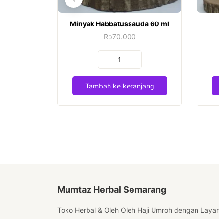
Minyak Habbatussauda 60 ml
Rp
70.000
Kuantitas
Minyak
Habbatussauda
Tambah ke keranjang
60
ml
Mumtaz Herbal Semarang
Toko Herbal & Oleh Oleh Haji Umroh dengan Laya