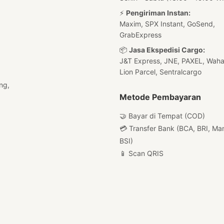
⚡
Pengiriman Instan:
Maxim, SPX Instant, GoSend,
GrabExpress
📦
Jasa Ekspedisi Cargo:
J&T Express, JNE, PAXEL, Waha
Lion Parcel, Sentralcargo
ng,
Metode Pembayaran
🤝 Bayar di Tempat (COD)
💳 Transfer Bank (BCA, BRI, Man
BSI)
📱 Scan QRIS