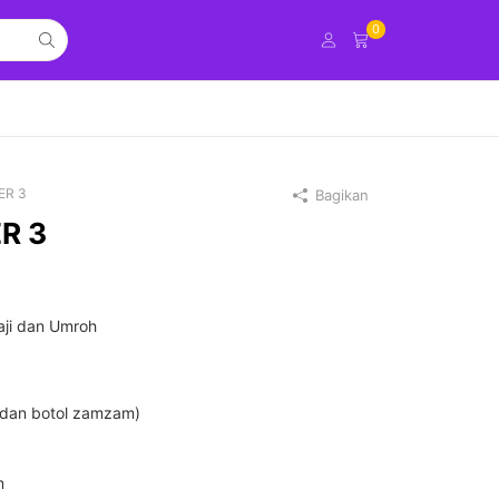
0
ER 3
Bagikan
R 3
ji dan Umroh
 dan botol zamzam)
m