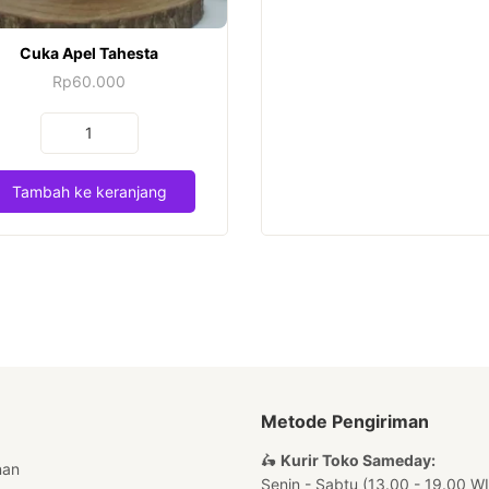
Seven
)
Cuka Apel Tahesta
Rp
60.000
Kuantitas
Cuka
Apel
Tambah ke keranjang
Tahesta
Metode Pengiriman
🛵
Kurir Toko Sameday:
nan
Senin - Sabtu (13.00 - 19.00 W