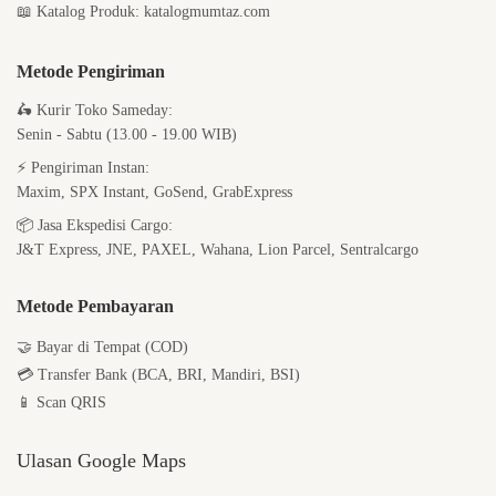
📖
Katalog Produk:
katalogmumtaz.com
Metode Pengiriman
🛵
Kurir Toko Sameday:
Senin - Sabtu (13.00 - 19.00 WIB)
⚡
Pengiriman Instan:
Maxim, SPX Instant, GoSend, GrabExpress
📦
Jasa Ekspedisi Cargo:
J&T Express, JNE, PAXEL, Wahana, Lion Parcel, Sentralcargo
Metode Pembayaran
🤝 Bayar di Tempat (COD)
💳 Transfer Bank (BCA, BRI, Mandiri, BSI)
📱 Scan QRIS
Ulasan Google Maps