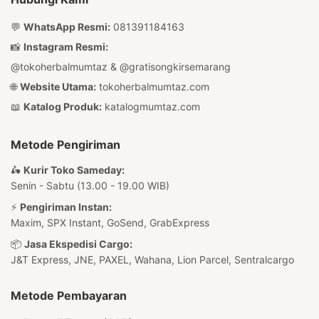
💬
WhatsApp Resmi:
081391184163
📸
Instagram Resmi:
@tokoherbalmumtaz
&
@gratisongkirsemarang
🌐
Website Utama:
tokoherbalmumtaz.com
📖
Katalog Produk:
katalogmumtaz.com
Metode Pengiriman
🛵
Kurir Toko Sameday:
Senin - Sabtu (13.00 - 19.00 WIB)
⚡
Pengiriman Instan:
Maxim, SPX Instant, GoSend, GrabExpress
📦
Jasa Ekspedisi Cargo:
J&T Express, JNE, PAXEL, Wahana, Lion Parcel, Sentralcargo
Metode Pembayaran