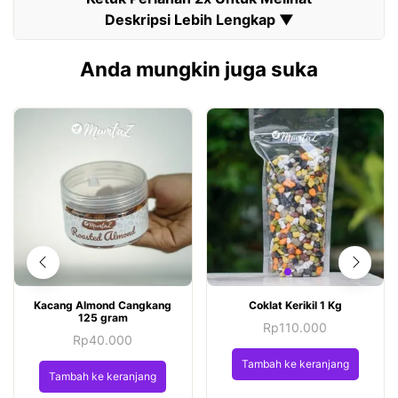
Anda mungkin juga suka
Kacang Almond Cangkang
Coklat Kerikil 1 Kg
125 gram
Rp
110.000
Rp
40.000
Tambah ke keranjang
Tambah ke keranjang