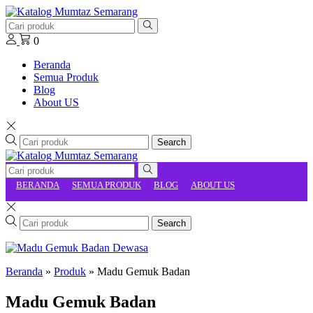
0
Beranda
Semua Produk
Blog
About US
Search
BERANDA
SEMUA PRODUK
BLOG
ABOUT US
Search
Beranda
»
Produk
»
Madu Gemuk Badan
Madu Gemuk Badan